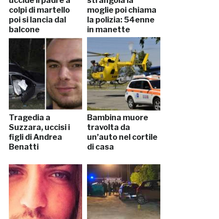
uccide il padre a
strangola la
colpi di martello
moglie poi chiama
poi si lancia dal
la polizia: 54enne
balcone
in manette
Tragedia a
Bambina muore
Suzzara, uccisi i
travolta da
figli di Andrea
un’auto nel cortile
Benatti
di casa