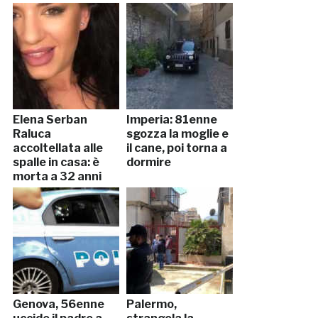
omicidi
Elena Serban
Imperia: 81enne
Raluca
sgozza la moglie e
accoltellata alle
il cane, poi torna a
spalle in casa: è
dormire
morta a 32 anni
Genova, 56enne
Palermo,