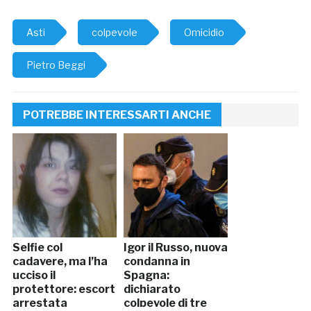
Asti
colpevole
Omicidio
Pietro Beggi
POTREBBE INTERESSARTI ANCHE
Selfie col
Igor il Russo, nuova
cadavere, ma l’ha
condanna in
ucciso il
Spagna:
protettore: escort
dichiarato
arrestata
colpevole di tre