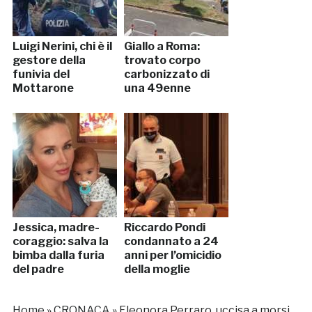
Luigi Nerini, chi è il
Giallo a Roma:
gestore della
trovato corpo
funivia del
carbonizzato di
Mottarone
una 49enne
Jessica, madre-
Riccardo Pondi
coraggio: salva la
condannato a 24
bimba dalla furia
anni per l’omicidio
del padre
della moglie
Home
»
CRONACA
»
Eleonora Perraro, uccisa a morsi