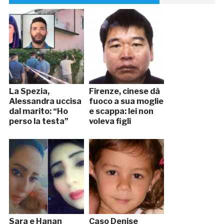
La Spezia,
Firenze, cinese dà
Alessandra uccisa
fuoco a sua moglie
dal marito: “Ho
e scappa: lei non
perso la testa”
voleva figli
Sara e Hanan
Caso Denise