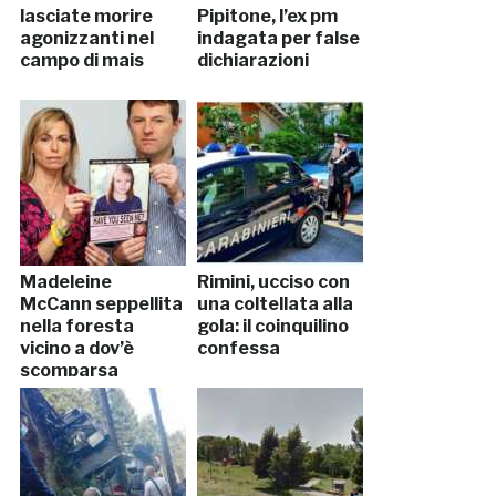
lasciate morire
Pipitone, l’ex pm
agonizzanti nel
indagata per false
campo di mais
dichiarazioni
Madeleine
Rimini, ucciso con
McCann seppellita
una coltellata alla
nella foresta
gola: il coinquilino
vicino a dov’è
confessa
scomparsa