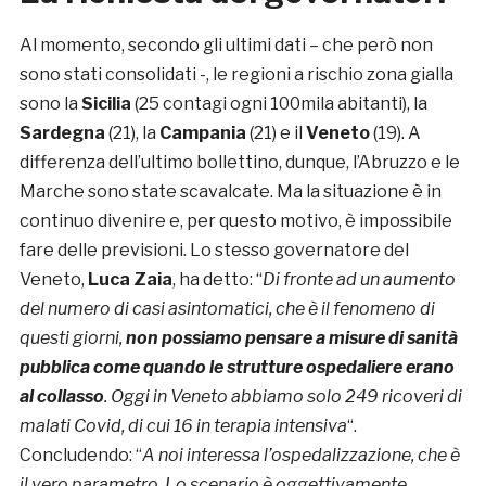
Al momento, secondo gli ultimi dati – che però non
sono stati consolidati -, le regioni a rischio zona gialla
sono la
Sicilia
(25 contagi ogni 100mila abitanti), la
Sardegna
(21), la
Campania
(21) e il
Veneto
(19). A
differenza dell’ultimo bollettino, dunque, l’Abruzzo e le
Marche sono state scavalcate. Ma la situazione è in
continuo divenire e, per questo motivo, è impossibile
fare delle previsioni. Lo stesso governatore del
Veneto,
Luca Zaia
, ha detto: “
Di fronte ad un aumento
del numero di casi asintomatici, che è il fenomeno di
questi giorni,
non possiamo pensare a misure di sanità
pubblica come quando le strutture ospedaliere erano
al collasso
. Oggi in Veneto abbiamo solo 249 ricoveri di
malati Covid, di cui 16 in terapia intensiva
“.
Concludendo: “
A noi interessa l’ospedalizzazione, che è
il vero parametro. Lo scenario è oggettivamente