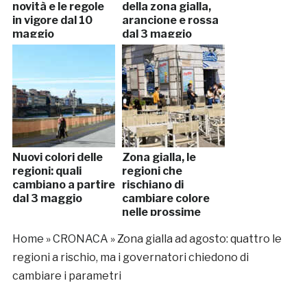
novità e le regole
della zona gialla,
in vigore dal 10
arancione e rossa
maggio
dal 3 maggio
Nuovi colori delle
Zona gialla, le
regioni: quali
regioni che
cambiano a partire
rischiano di
dal 3 maggio
cambiare colore
nelle prossime
settimane
Home
»
CRONACA
»
Zona gialla ad agosto: quattro le
regioni a rischio, ma i governatori chiedono di
cambiare i parametri