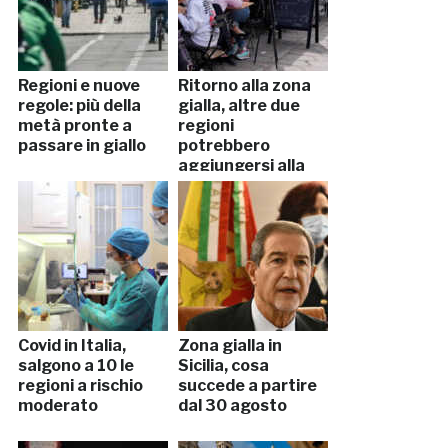
Regioni e nuove
Ritorno alla zona
regole: più della
gialla, altre due
metà pronte a
regioni
passare in giallo
potrebbero
aggiungersi alla
Sicilia
Covid in Italia,
Zona gialla in
salgono a 10 le
Sicilia, cosa
regioni a rischio
succede a partire
moderato
dal 30 agosto