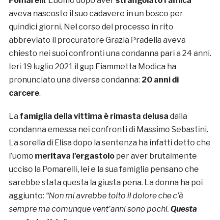
Pomarelli
. L’uomo dopo aver
strangolato l’amica
aveva nascosto il suo cadavere in un bosco per
quindici giorni. Nel corso del processo in rito
abbreviato il procuratore Grazia Pradella aveva
chiesto nei suoi confronti una condanna pari a 24 anni.
Ieri 19 luglio 2021 il gup Fiammetta Modica ha
pronunciato una diversa condanna:
20 anni di
carcere
.
La
famiglia della vittima è rimasta delusa
dalla
condanna emessa nei confronti di Massimo Sebastini.
La sorella di Elisa dopo la sentenza ha infatti detto che
l’uomo
meritava l’ergastolo
per aver brutalmente
ucciso la Pomarelli, lei e la sua famiglia pensano che
sarebbe stata questa la giusta pena. La donna ha poi
aggiunto:
“Non mi avrebbe tolto il dolore che c’è
sempre ma comunque vent’anni sono pochi.
Questa