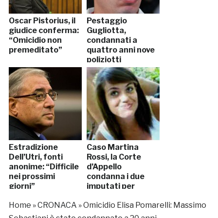
Oscar Pistorius, il
Pestaggio
giudice conferma:
Gugliotta,
“Omicidio non
condannati a
premeditato”
quattro anni nove
poliziotti
Estradizione
Caso Martina
Dell’Utri, fonti
Rossi, la Corte
anonime: “Difficile
d’Appello
nei prossimi
condanna i due
giorni”
imputati per
tentata violenza
Home
»
CRONACA
»
Omicidio Elisa Pomarelli: Massimo
sessuale