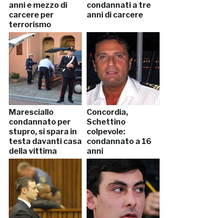
anni e mezzo di
condannati a tre
carcere per
anni di carcere
terrorismo
Maresciallo
Concordia,
condannato per
Schettino
stupro, si spara in
colpevole:
testa davanti casa
condannato a 16
della vittima
anni