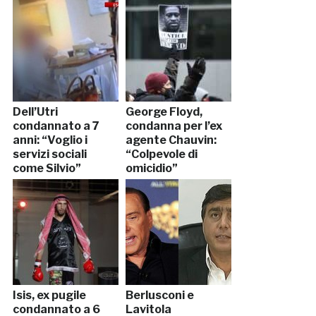
Dell’Utri
George Floyd,
condannato a 7
condanna per l’ex
anni: “Voglio i
agente Chauvin:
servizi sociali
“Colpevole di
come Silvio”
omicidio”
Isis, ex pugile
Berlusconi e
condannato a 6
Lavitola