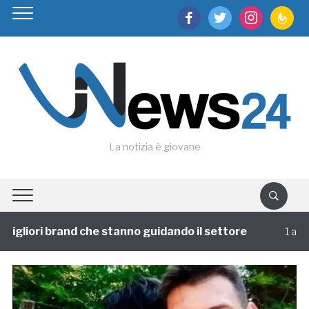
facebook
twitter
instagram
feedburn
La notizia è giovane
gliori brand che stanno guidando il settore
1 annofa