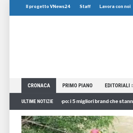
Il progetto VNews24
Staff
Lavora con noi
CRONACA
PRIMO PIANO
EDITORIALI
Viaggi di Gruppo: i 5 migliori brand che stanno gui
ULTIME NOTIZIE