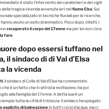
immediato è stato l’intervento dei carabinieri e dei vigili
o della tragica vicenda avvenuta ieri nel
fiume Elsa
. Sul
sonale specializzato in tecniche fluviali per le ricerche,
hanno avuto un esito drammatico. Poco dopo, infatti, i
anno
recuperato il corpo del 17enne
ma per lui non c’era
da fare
.
ore dopo essersi tuffano nel
, il sindaco di di Val d’Elsa
 la vicenda
ti
, il sindaco di Colle di Val d’Elsa ha commentato
 che è un fatto che li rattrista moltissimo, ha poi
lio alla famiglia del 17enne. A detta sua è un
empie tutta la città di tristezza. Il sindaco ha spiegato
to esplicito di balneazione
in tutti i corsi d’acqua, ma ci