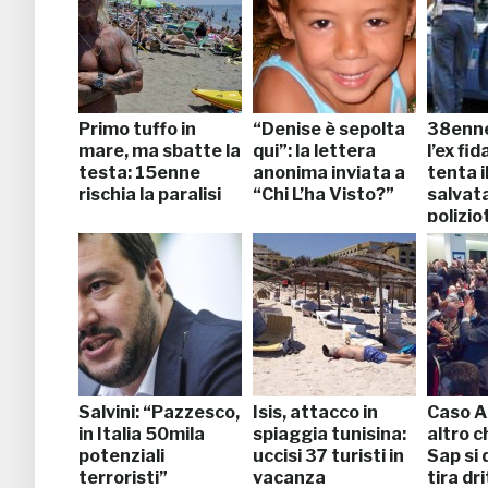
Primo tuffo in
“Denise è sepolta
38enne
mare, ma sbatte la
qui”: la lettera
l’ex fi
testa: 15enne
anonima inviata a
tenta il
rischia la paralisi
“Chi L’ha Visto?”
salvata
polizio
Salvini: “Pazzesco,
Isis, attacco in
Caso A
in Italia 50mila
spiaggia tunisina:
altro c
potenziali
uccisi 37 turisti in
Sap si 
terroristi”
vacanza
tira dr