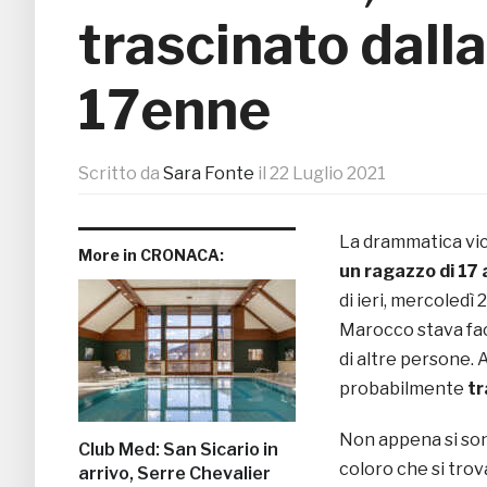
trascinato dall
17enne
Scritto da
Sara Fonte
il
22 Luglio 2021
La drammatica vice
More in CRONACA:
un ragazzo di 17 
di ieri, mercoledì 
Marocco stava fac
di altre persone. 
probabilmente
tr
Non appena si son
Club Med: San Sicario in
coloro che si trov
arrivo, Serre Chevalier