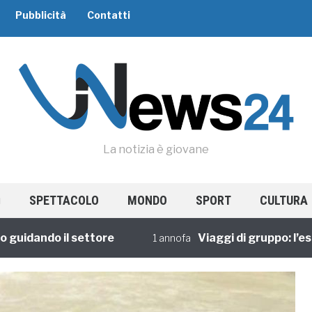
Pubblicità
Contatti
La notizia è giovane
SPETTACOLO
MONDO
SPORT
CULTURA
dando il settore
Viaggi di gruppo: l’esperi
1 annofa