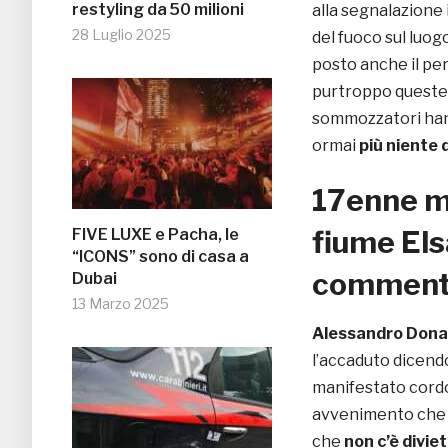
restyling da 50 milioni
alla segnalazione 
28 Luglio 2025
del fuoco sul luog
posto anche il per
purtroppo queste 
sommozzatori h
ormai
più niente 
17enne mu
fiume Elsa
FIVE LUXE e Pacha, le
“ICONS” sono di casa a
commenta
Dubai
13 Marzo 2025
Alessandro Dona
l’accaduto dicendo
manifestato cordog
avvenimento che ri
che
non c’è divie