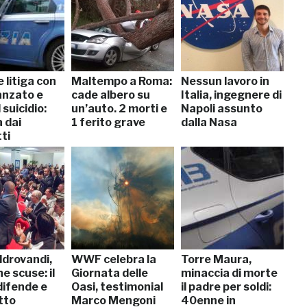
 litiga con
Maltempo a Roma:
Nessun lavoro in
danzato e
cade albero su
Italia, ingegnere di
 suicidio:
un’auto. 2 morti e
Napoli assunto
 dai
1 ferito grave
dalla Nasa
tti
ldrovandi,
WWF celebra la
Torre Maura,
he scuse: il
Giornata delle
minaccia di morte
difende e
Oasi, testimonial
il padre per soldi:
itto
Marco Mengoni
40enne in