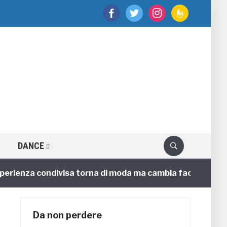
facebook
twitter
instagram
feedburner
DANCE
enza condivisa torna di moda ma cambia faccia
4 ann
Da non perdere