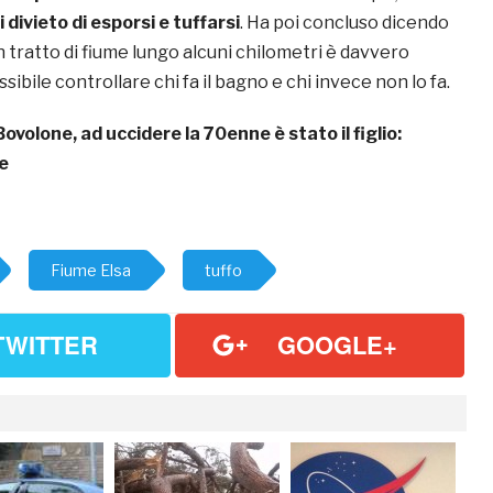
di divieto di esporsi e tuffarsi
. Ha poi concluso dicendo
 tratto di fiume lungo alcuni chilometri è davvero
ossibile controllare chi fa il bagno e chi invece non lo fa.
Bovolone, ad uccidere la 70enne è stato il figlio:
e
Fiume Elsa
tuffo
TWITTER
GOOGLE+