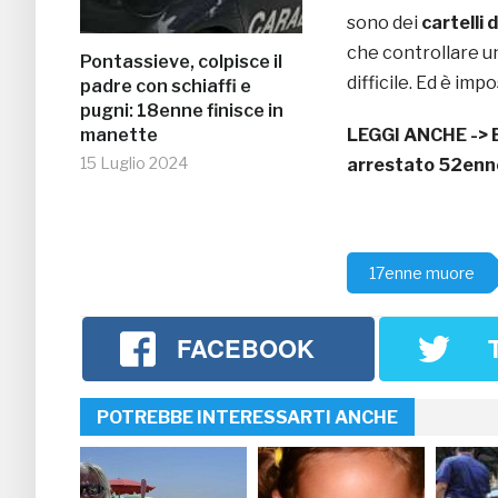
sono dei
cartelli 
che controllare un
Pontassieve, colpisce il
difficile. Ed è imp
padre con schiaffi e
pugni: 18enne finisce in
manette
LEGGI ANCHE ->
15 Luglio 2024
arrestato 52enn
17enne muore
FACEBOOK
POTREBBE INTERESSARTI ANCHE