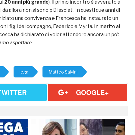
lui
20 anni più grande
). Il primo incontro è avvenuto a
 da allora non si sono più lasciati. In questi due anni di
niziato una convivenza e Francesca ha instaurato un
n i figli del compagno, Federico e Myrta. In merito al
ncesca ha dichiarato di voler attendere ancora un po’:
iamo aspettare
”.
lega
Matteo Salvini
TWITTER
GOOGLE+