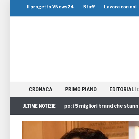
Il progetto VNews24
Staff
Lavora con noi
CRONACA
PRIMO PIANO
EDITORIALI
Viaggi di Gruppo: i 5 migliori brand che stanno guid
ULTIME NOTIZIE