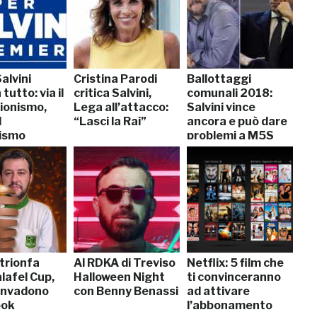
alvini
Cristina Parodi
Ballottaggi
tutto: via il
critica Salvini,
comunali 2018:
ionismo,
Lega all’attacco:
Salvini vince
l
“Lasci la Rai”
ancora e può dare
ismo
problemi a M5S
 trionfa
Al RDKA di Treviso
Netflix: 5 film che
alafel Cup,
Halloween Night
ti convinceranno
invadono
con Benny Benassi
ad attivare
ook
l’abbonamento