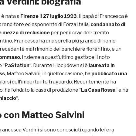
 Verdini: biografia
 è nata a
Firenze
il
27 luglio 1993
. Il papà di Francesca è
mprenditore ed esponente di Forza Italia,
condannato di
e mezzo di reclusione
per per il crac del Credito
ntino. Francesca ha una sorella più grande di nome
 precedente matrimonio del banchiere fiorentino, e un
ommaso
. Insieme a quest’ultimo gestisce il noto
 “
PaStation
“. Durante il lockdown si è
laureata in
ss
, Matteo Salvini, in quell’occasione, ha
pubblicato una
larsi dell’importante traguardo. Recentemente ha
: ha fondato la casa di produzione “
La Casa Rossa
” e ha
hiaccio
“.
o con Matteo Salvini
rancesca Verdini si sono conosciuti quando lei era