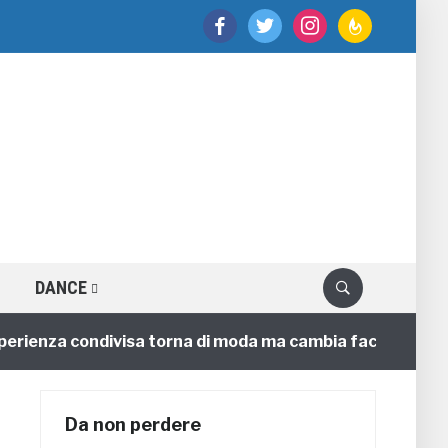
facebook
twitter
instagram
feedburner
DANCE
enza condivisa torna di moda ma cambia faccia
4 anni
Da non perdere