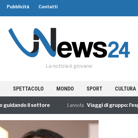
Pubblicità
Contatti
La notizia è giovane
SPETTACOLO
MONDO
SPORT
CULTURA
ando il settore
Viaggi di gruppo: l’esperi
1 annofa