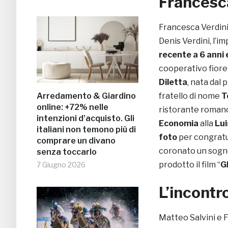
Francesca
Francesca Verdini
Denis Verdini, l’i
recente a 6 anni 
cooperativo fiore
Diletta
, nata dal
Arredamento & Giardino
fratello di nome
T
online: +72% nelle
ristorante romano
intenzioni d’acquisto. Gli
Economia
alla
Lui
italiani non temono più di
foto
per congratu
comprare un divano
coronato un sogno
senza toccarlo
prodotto il film “
G
7 Giugno 2026
L’incontr
Matteo Salvini e F