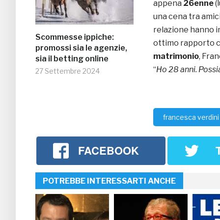
appena
26enne
(
una cena tra amici:
relazione hanno i
Scommesse ippiche:
ottimo rapporto co
promossi sia le agenzie,
matrimonio
, Fra
sia il betting online
“
Ho 28 anni. Poss
27 Settembre 2024
francesca verdini
FACEBOOK
POTREBBE INTERESSARTI ANCHE