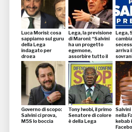
Luca Morisi: cosa
Lega, la previsione
Lega, S
sappiamo sul guru
di Maroni: “Salvini
cambia 
della Lega
ha un progetto
secess
indagato per
egemone,
arriva i
droga
assorbire tutto il
sovran
centrodestra”
Governo di scopo:
Tony Iwobi, il primo
Salvini
Salvini ci prova,
Senatore di colore
nella F
M5S lo boccia
è della Lega
kebab 
Faceb