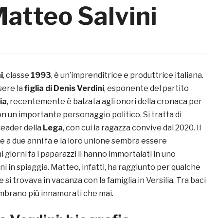
Matteo Salvini
i
, classe
1993
, è un’imprenditrice e produttrice italiana.
sere la
figlia di
Denis Verdini
, esponente del partito
ia
, recentemente è balzata agli onori della cronaca per
n un importante personaggio politico. Si tratta di
l leader della
Lega
, con cui la ragazza convive dal 2020. Il
le a due anni fa e la loro unione sembra essere
i giorni fa i paparazzi li hanno immortalati in uno
ni in spiaggia. Matteo, infatti, ha raggiunto per qualche
 si trovava in vacanza con la famiglia in Versilia. Tra baci
sembrano più innamorati che mai.