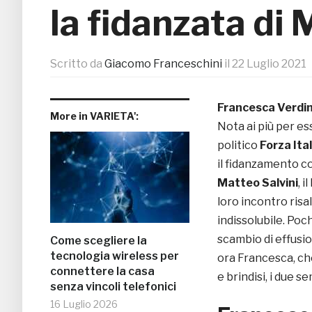
la fidanzata di 
Scritto da
Giacomo Franceschini
il
22 Luglio 2021
Francesca Verdin
More in VARIETA':
Nota ai più per es
politico
Forza Ital
il fidanzamento co
Matteo Salvini
, i
loro incontro risa
indissolubile. Poch
scambio di effusio
Come scegliere la
tecnologia wireless per
ora Francesca, che
connettere la casa
e brindisi, i due 
senza vincoli telefonici
16 Luglio 2026