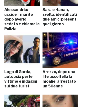
Alessandria:
Sara e Hanan,
uccide il marito
svolta: identificati
dopo averlo
due amici presenti
sedato e chiama la
quel giorno
Polizia
Lago di Garda,
Arezzo, dopo una
autopsia per le
lite accoltella la
vittime e indagini
moglie: arrestato
sui due turisti
un 50enne