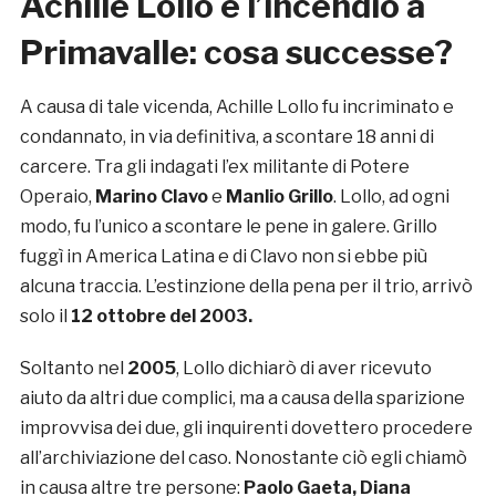
Achille Lollo e l’incendio a
Primavalle: cosa successe?
A causa di tale vicenda, Achille Lollo fu incriminato e
condannato, in via definitiva, a scontare 18 anni di
carcere. Tra gli indagati l’ex militante di Potere
Operaio,
Marino Clavo
e
Manlio Grillo
. Lollo, ad ogni
modo, fu l’unico a scontare le pene in galere. Grillo
fuggì in America Latina e di Clavo non si ebbe più
alcuna traccia. L’estinzione della pena per il trio, arrivò
solo il
12 ottobre del 2003.
Soltanto nel
2005
, Lollo dichiarò di aver ricevuto
aiuto da altri due complici, ma a causa della sparizione
improvvisa dei due, gli inquirenti dovettero procedere
all’archiviazione del caso. Nonostante ciò egli chiamò
in causa altre tre persone:
Paolo Gaeta, Diana