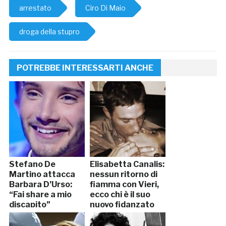
arrestato
Ciro Di Maio
droga della stupro
POTREBBE INTERESSARTI ANCHE
Stefano De
Elisabetta Canalis:
Martino attacca
nessun ritorno di
Barbara D’Urso:
fiamma con Vieri,
“Fai share a mio
ecco chi è il suo
discapito”
nuovo fidanzato