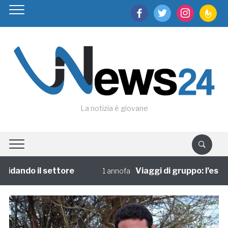
facebook
twitter
instagram
feedburn
La notizia è giovane
dando il settore
Viaggi di gruppo: l’esperi
1 annofa