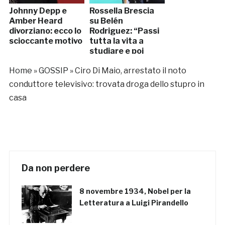
Johnny Depp e
Rossella Brescia
Amber Heard
su Belén
divorziano: ecco lo
Rodriguez: “Passi
scioccante motivo
tutta la vita a
studiare e poi
parlano di lei”
Home
»
GOSSIP
»
Ciro Di Maio, arrestato il noto
conduttore televisivo: trovata droga dello stupro in
casa
Da non perdere
8 novembre 1934, Nobel per la
Letteratura a Luigi Pirandello