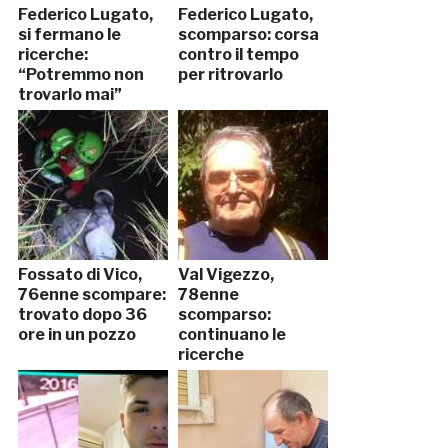
Federico Lugato,
Federico Lugato,
si fermano le
scomparso: corsa
ricerche:
contro il tempo
“Potremmo non
per ritrovarlo
trovarlo mai”
Fossato di Vico,
Val Vigezzo,
76enne scompare:
78enne
trovato dopo 36
scomparso:
ore in un pozzo
continuano le
ricerche