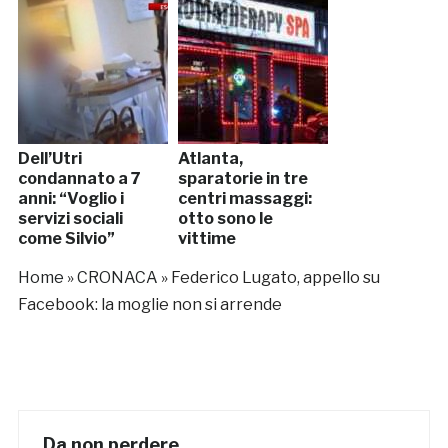
Dell’Utri
Atlanta,
condannato a 7
sparatorie in tre
anni: “Voglio i
centri massaggi:
servizi sociali
otto sono le
come Silvio”
vittime
Home
»
CRONACA
»
Federico Lugato, appello su
Facebook: la moglie non si arrende
Da non perdere