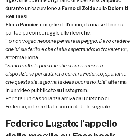
il giovane 39enne originario di Vicenza scomparso
durante un’escursione a
Forno di Zoldo
sulle
Dolomiti
Bellunes
i.
Elena Panciera
, moglie dell’uomo, da una settimana
partecipa con coraggio alle ricerche.
“
Io non voglio neppure pensare al peggio. Devo credere
che lui sia ferito e che ci stia aspettando: lo troveremo
“,
afferma Elena.
“
Sono molte le persone che si sono messe a
disposizione per aiutarci a cercare Federico, speriamo
che questa sia la giornata della buona notizia
” afferma
in un video pubblicato su Instagram.
Per ora l’unica speranza arriva dal telefono di
Federico, intercettato con un debole segnale.
Federico Lugato: l’appello