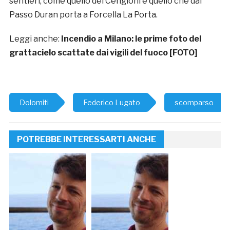
sentieri, come quello dei Cengioni e quello che dal
Passo Duran porta a Forcella La Porta.
Leggi anche:
Incendio a Milano: le prime foto del
grattacielo scattate dai vigili del fuoco [FOTO]
Dolomiti
Federico Lugato
scomparso
POTREBBE INTERESSARTI ANCHE