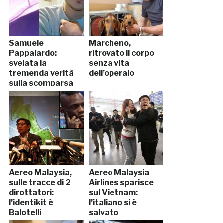
Samuele
Marcheno,
Pappalardo:
ritrovato il corpo
svelata la
senza vita
tremenda verità
dell’operaio
sulla scomparsa
Aereo Malaysia,
Aereo Malaysia
sulle tracce di 2
Airlines sparisce
dirottatori:
sul Vietnam:
l’identikit è
l’italiano si è
Balotelli
salvato