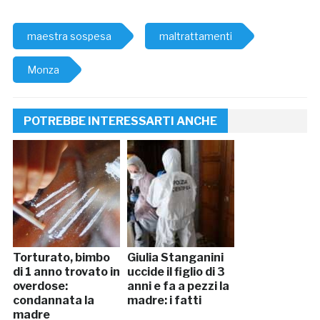
maestra sospesa
maltrattamenti
Monza
POTREBBE INTERESSARTI ANCHE
Torturato, bimbo
Giulia Stanganini
di 1 anno trovato in
uccide il figlio di 3
overdose:
anni e fa a pezzi la
condannata la
madre: i fatti
madre