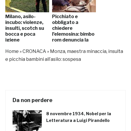
Milano, asilo-
Picchiato e
incubo: violenze,
obbligato a
insulti, scotch su
chiedere
bocca e poca
l’elemosina: bimbo
igiene
rom denuncia la
madre
Home
»
CRONACA
»
Monza, maestra minaccia, insulta
e picchia bambini all’asilo: sospesa
Da non perdere
8 novembre 1934, Nobel per la
Letteratura a Luigi Pirandello