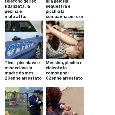
telefono dell’ex
alla gelosia
fidanzata, la
sequestra e
pedina e
picchia la
maltratta:
compagna per ore
arrestato
Tivoli, picchiava e
Messina, picchia e
minacciava la
violenta la
madre da mesi:
compagna:
20enne arrestato
62enne arrestato