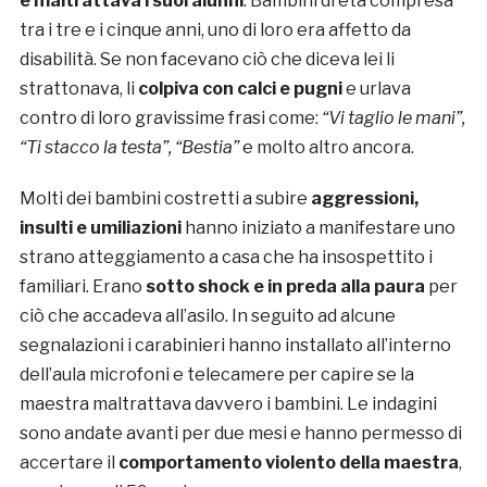
e maltrattava i suoi alunni
. Bambini di età compresa
tra i tre e i cinque anni, uno di loro era affetto da
disabilità. Se non facevano ciò che diceva lei li
strattonava, li
colpiva con calci e pugni
e urlava
contro di loro gravissime frasi come:
“Vi taglio le mani”,
“Ti stacco la testa”, “Bestia”
e molto altro ancora.
Molti dei bambini costretti a subire
aggressioni,
insulti e umiliazioni
hanno iniziato a manifestare uno
strano atteggiamento a casa che ha insospettito i
familiari. Erano
sotto shock e in preda alla paura
per
ciò che accadeva all’asilo. In seguito ad alcune
segnalazioni i carabinieri hanno installato all’interno
dell’aula microfoni e telecamere per capire se la
maestra maltrattava davvero i bambini. Le indagini
sono andate avanti per due mesi e hanno permesso di
accertare il
comportamento violento della maestra
,