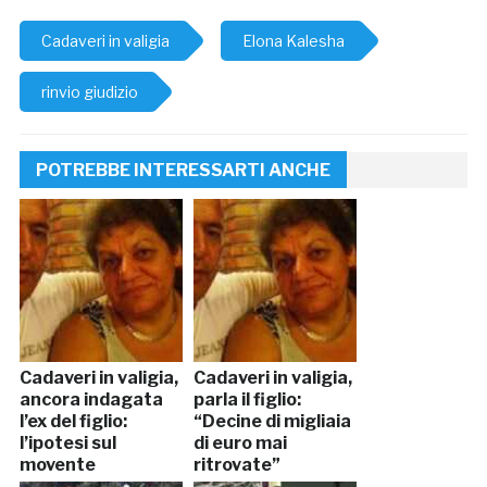
Cadaveri in valigia
Elona Kalesha
rinvio giudizio
POTREBBE INTERESSARTI ANCHE
Cadaveri in valigia,
Cadaveri in valigia,
ancora indagata
parla il figlio:
l’ex del figlio:
“Decine di migliaia
l’ipotesi sul
di euro mai
movente
ritrovate”