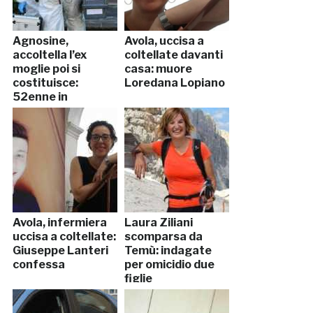
Agnosine,
Avola, uccisa a
accoltella l’ex
coltellate davanti
moglie poi si
casa: muore
costituisce:
Loredana Lopiano
52enne in
manette
Avola, infermiera
Laura Ziliani
uccisa a coltellate:
scomparsa da
Giuseppe Lanteri
Temù: indagate
confessa
per omicidio due
figlie