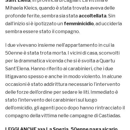
Sant’Elena
, in provincia di Cagliari. La vittima è
Mihaela Kleics, quando è stata trovata aveva delle
profonde ferite, sembra sia stata
accoltellata
. Sin
dall’inizio si è ipotizzato un
femminicidio
, ad ucciderla
sembra essere stato il compagno.
I due vivevano insieme nell’appartamento in cui la
50enne è stata trota morta. I vicini di casa, sconvolti
per la drammatica vicenda che si è svolta a Quartu
Sant’Elena. Hanno riferito ai carabinieri, che i due
litigavano spesso e anche in modo violento. In alcune
occasioni è stato addirittura necessario l’intervento
delle forze dell’ordine per sedare le liti. Immediato è
stato l’intervento dei carabinieri sul luogo
dell’omicidio, gli agenti poco dopo hanno rintracciato il
compagno della vittima nelle campagne di Castiadas.
LEGGI ANCHE >>>
La Spezia, 50enne paga sicario