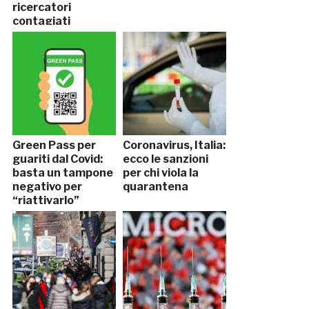
ricercatori
contagiati
Green Pass per
Coronavirus, Italia:
guariti dal Covid:
ecco le sanzioni
basta un tampone
per chi viola la
negativo per
quarantena
“riattivarlo”