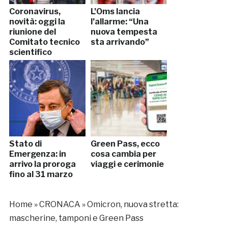
Coronavirus,
L’Oms lancia
novità: oggi la
l’allarme: “Una
riunione del
nuova tempesta
Comitato tecnico
sta arrivando”
scientifico
Stato di
Green Pass, ecco
Emergenza: in
cosa cambia per
arrivo la proroga
viaggi e cerimonie
fino al 31 marzo
Home
»
CRONACA
»
Omicron, nuova stretta:
mascherine, tamponi e Green Pass