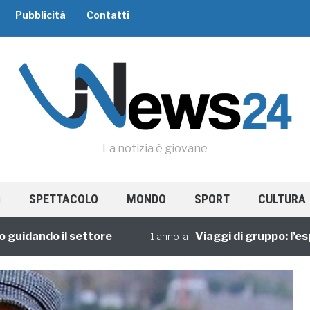
Pubblicità
Contatti
La notizia è giovane
SPETTACOLO
MONDO
SPORT
CULTURA
dando il settore
Viaggi di gruppo: l’esperi
1 annofa