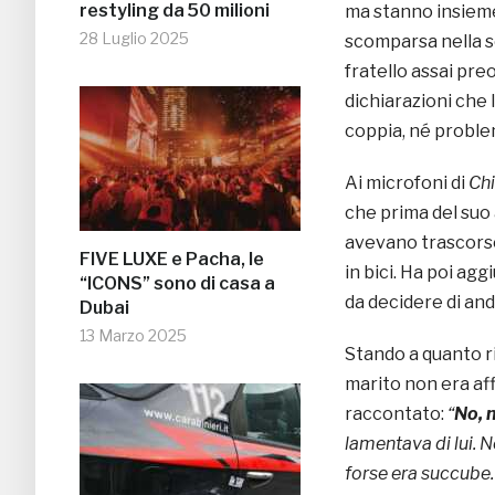
restyling da 50 milioni
ma stanno insieme 
28 Luglio 2025
scomparsa nella s
fratello assai pre
dichiarazioni che 
coppia, né proble
Ai microfoni di
Chi
che prima del suo
avevano trascorso
FIVE LUXE e Pacha, le
in bici. Ha poi ag
“ICONS” sono di casa a
da decidere di and
Dubai
13 Marzo 2025
Stando a quanto ri
marito non era aff
raccontato:
“
No, n
lamentava di lui. 
forse era succube