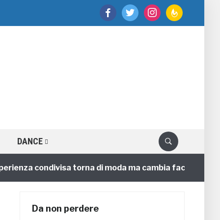
facebook
twitter
instagram
feedburner
DANCE
enza condivisa torna di moda ma cambia faccia
4 ann
Da non perdere