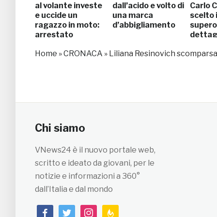
al volante investe
dall’acido e volto di
Carlo C
e uccide un
una marca
scelto i
ragazzo in moto:
d’abbigliamento
superos
arrestato
dettag
Home
»
CRONACA
»
Liliana Resinovich scomparsa,
Chi siamo
VNews24 è il nuovo portale web,
scritto e ideato da giovani, per le
notizie e informazioni a 360°
dall’Italia e dal mondo
facebook
twitter
instagram
feedburner