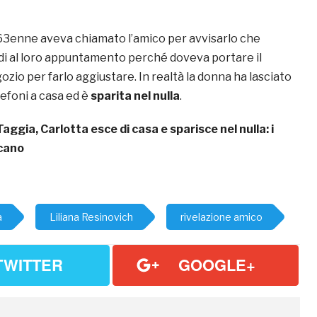
 63enne aveva chiamato l’amico per avvisarlo che
di al loro appuntamento perché doveva portare il
ozio per farlo aggiustare. In realtà la donna ha lasciato
lefoni a casa ed è
sparita nel nulla
.
Taggia, Carlotta esce di casa e sparisce nel nulla: i
rcano
a
Liliana Resinovich
rivelazione amico
TWITTER
GOOGLE+