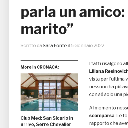
parla un amico:
marito”
Scritto da
Sara Fonte
il
5 Gennaio 2022
I fatti risalgono 
More in CRONACA:
Liliana Resinovi
vista per l’ultima
nessuno ha più avu
con sé solo una pic
Al momento nessun
scomparsa
. Le f
Club Med: San Sicario in
rapporto che aveva
arrivo, Serre Chevalier