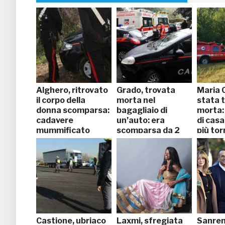
Alghero, ritrovato
Grado, trovata
Maria C
il corpo della
morta nel
stata 
donna scomparsa:
bagagliaio di
morta:
cadavere
un’auto: era
di casa
mummificato
scomparsa da 2
più to
mesi
Castione, ubriaco
Laxmi, sfregiata
Sanre