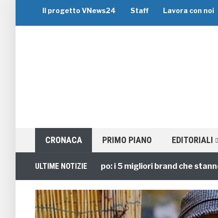
Il progetto VNews24
Staff
Lavora con noi
CRONACA
PRIMO PIANO
EDITORIALI
Viaggi di Gruppo: i 5 migliori brand che stanno gui
ULTIME NOTIZIE