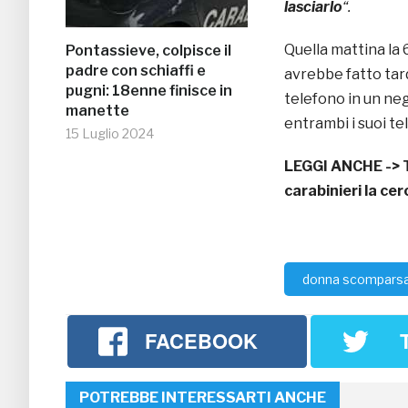
lasciarlo
“.
Quella mattina la
Pontassieve, colpisce il
padre con schiaffi e
avrebbe fatto tar
pugni: 18enne finisce in
telefono in un neg
manette
entrambi i suoi te
15 Luglio 2024
LEGGI ANCHE ->
carabinieri la ce
donna scompars
FACEBOOK
POTREBBE INTERESSARTI ANCHE