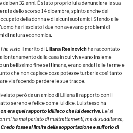
da ben 32 anni. È stato proprio lui a denunciare la sua
erata dello scorso 14 dicembre, spinto anche dal
occupato della donna e di alcuni suoi amici. Stando alle
l’uomo ha rilasciato i due non avevano problemi di
mi di natura economica.
 l’ha visto
il marito di
Liliana Resinovich
ha raccontato
 allontanamento dalla casa in cui vivevano insieme
 un bellissimo fine settimana, erano andati alle terme e
giunto che non capisce cosa potesse turbarla così tanto
are via facendo perdere le sue tracce.
velato però da un amico di Liliana il rapporto con il
atto sereno e felice come lui dice. Lui stesso ha
on era quel rapporto idilliaco che lui descrive
. Lei si
Non mi ha mai parlato di maltrattamenti, ma di sudditanza,
.
Credo fosse al limite della sopportazione e sull’orlo di