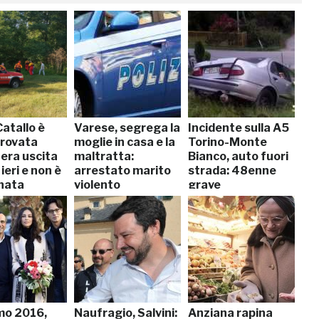
atallo è
Varese, segrega la
Incidente sulla A5
trovata
moglie in casa e la
Torino-Monte
 era uscita
maltratta:
Bianco, auto fuori
 ieri e non è
arrestato marito
strada: 48enne
rnata
violento
grave
mo 2016,
Naufragio, Salvini:
Anziana rapina