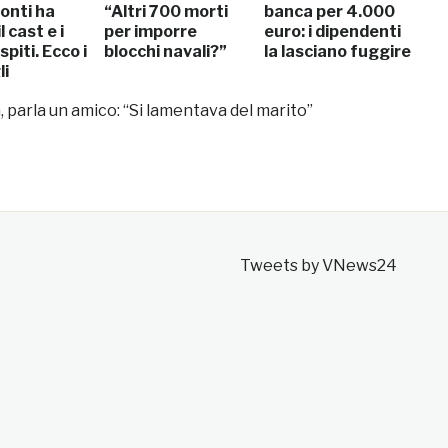
onti ha
“Altri 700 morti
banca per 4.000
l cast e i
per imporre
euro: i dipendenti
piti. Ecco i
blocchi navali?”
la lasciano fuggire
li
 parla un amico: “Si lamentava del marito”
Tweets by VNews24