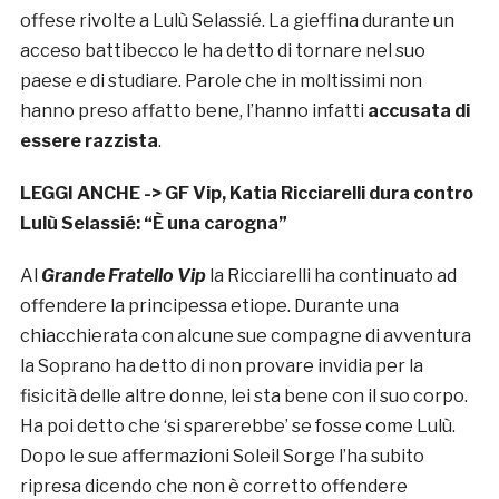
offese rivolte a Lulù Selassié. La gieffina durante un
acceso battibecco le ha detto di tornare nel suo
paese e di studiare. Parole che in moltissimi non
hanno preso affatto bene, l’hanno infatti
accusata di
essere razzista
.
LEGGI ANCHE ->
GF Vip, Katia Ricciarelli dura contro
Lulù Selassié: “È una carogna”
Al
Grande Fratello Vip
la Ricciarelli ha continuato ad
offendere la principessa etiope. Durante una
chiacchierata con alcune sue compagne di avventura
la Soprano ha detto di non provare invidia per la
fisicità delle altre donne, lei sta bene con il suo corpo.
Ha poi detto che ‘si sparerebbe’ se fosse come Lulù.
Dopo le sue affermazioni Soleil Sorge l’ha subito
ripresa dicendo che non è corretto offendere