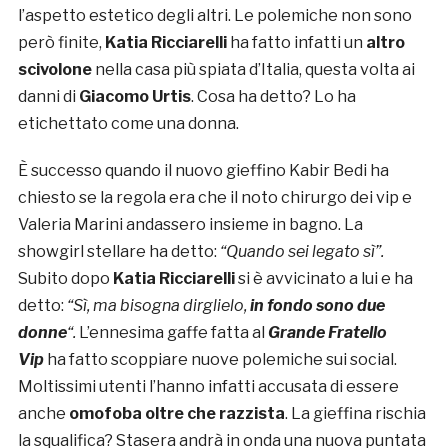
l’aspetto estetico degli altri. Le polemiche non sono
però finite,
Katia Ricciarelli
ha fatto infatti un
altro
scivolone
nella casa più spiata d’Italia, questa volta ai
danni di
Giacomo Urtis
. Cosa ha detto? Lo ha
etichettato come una donna.
È successo quando il nuovo gieffino Kabir Bedi ha
chiesto se la regola era che il noto chirurgo dei vip e
Valeria Marini andassero insieme in bagno. La
showgirl stellare ha detto:
“Quando sei legato sì”.
Subito dopo
Katia Ricciarelli
si è avvicinato a lui e ha
detto:
“Sì, ma bisogna dirglielo,
in fondo sono due
donne
“.
L’ennesima gaffe fatta al
Grande Fratello
Vip
ha fatto scoppiare nuove polemiche sui social.
Moltissimi utenti l’hanno infatti accusata di essere
anche
omofoba oltre che razzista
. La gieffina rischia
la squalifica? Stasera andrà in onda una nuova puntata