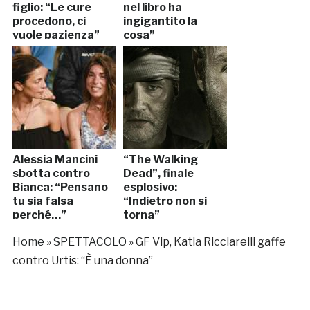
figlio: “Le cure
nel libro ha
procedono, ci
ingigantito la
vuole pazienza”
cosa”
Alessia Mancini
“The Walking
sbotta contro
Dead”, finale
Bianca: “Pensano
esplosivo:
tu sia falsa
“Indietro non si
perché…”
torna”
Home
»
SPETTACOLO
»
GF Vip, Katia Ricciarelli gaffe
contro Urtis: “È una donna”