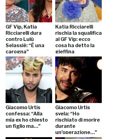
GF Vip, Katia
Katia Ricciarelli
Ricciarelli dura
rischia la squalifica
contro Lulù
al GF Vip: ecco
Selassié: “È una
cosa ha detto la
carogna”
gieffina
Giacomo Urtis
Giacomo Urtis
confessa: “Alla
svela: “Ho
mia ex ho chiesto
rischiato di morire
un figlio ma…”
durante
un’operazione…”