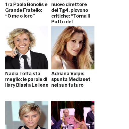
tra Paolo Bonolis e
nuovo direttore
Grande Fratello:
del Tg4, piovono
“O me o loro”
critiche: “Torna il
Patto del
Nazareno”
Nadia Toffa sta
Adriana Volpe:
meglio: le parole di
spunta Mediaset
Ilary Blasi a Le Iene
nel suo futuro