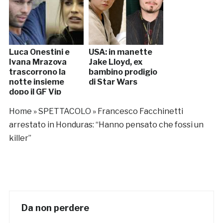
Luca Onestini e
USA: in manette
Ivana Mrazova
Jake Lloyd, ex
trascorrono la
bambino prodigio
notte insieme
di Star Wars
dopo il GF Vip
Home
»
SPETTACOLO
»
Francesco Facchinetti
arrestato in Honduras: “Hanno pensato che fossi un
killer”
Da non perdere