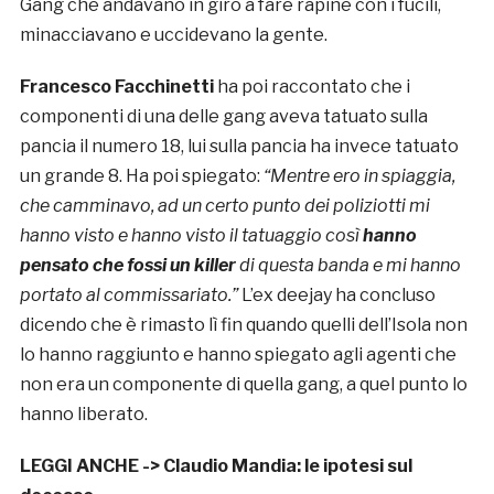
Gang che andavano in giro a fare rapine con i fucili,
minacciavano e uccidevano la gente.
Francesco Facchinetti
ha poi raccontato che i
componenti di una delle gang aveva tatuato sulla
pancia il numero 18, lui sulla pancia ha invece tatuato
un grande 8. Ha poi spiegato:
“Mentre ero in spiaggia,
che camminavo, ad un certo punto dei poliziotti mi
hanno visto e hanno visto il tatuaggio così
hanno
pensato che fossi un killer
di questa banda e mi hanno
portato al commissariato.”
L’ex deejay ha concluso
dicendo che è rimasto lì fin quando quelli dell’Isola non
lo hanno raggiunto e hanno spiegato agli agenti che
non era un componente di quella gang, a quel punto lo
hanno liberato.
LEGGI ANCHE ->
Claudio Mandia: le ipotesi sul