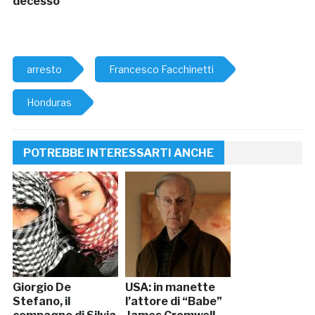
decesso
arresto
Francesco Facchinetti
Honduras
POTREBBE INTERESSARTI ANCHE
Giorgio De
USA: in manette
Stefano, il
l’attore di “Babe”