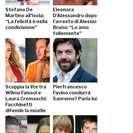
Stefano De
Eleonora
Martino all’Isola:
D’Alessandro dopo
“La felicità è nella
l’arresto di Alessio
condivisione”
Bruno: “Lo amo
follemente”
Scoppia la lite tra
Pierfrancesco
Wilma Faissol e
Favino condurrà
Laura Cremaschi:
Sanremo? Parla lui
Facchinetti
difende la moglie