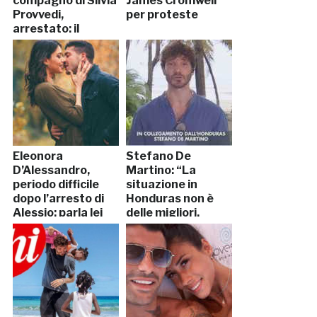
compagno di Silvia
James Cromwell
Provvedi,
per proteste
arrestato: il
motivo
Eleonora
Stefano De
D’Alessandro,
Martino: “La
periodo difficile
situazione in
dopo l’arresto di
Honduras non è
Alessio: parla lei
delle migliori,
ma…”