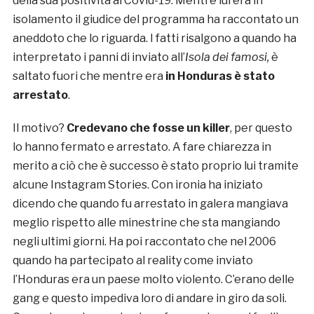
della sua positività al Covid-19. Mentre lui era in
isolamento il giudice del programma ha raccontato un
aneddoto che lo riguarda. I fatti risalgono a quando ha
interpretato i panni di inviato all’
Isola dei famosi,
è
saltato fuori che mentre era
in Honduras è stato
arrestato
.
Il motivo?
Credevano che fosse un killer
, per questo
lo hanno fermato e arrestato. A fare chiarezza in
merito a ciò che è successo è stato proprio lui tramite
alcune Instagram Stories. Con ironia ha iniziato
dicendo che quando fu arrestato in galera mangiava
meglio rispetto alle minestrine che sta mangiando
negli ultimi giorni. Ha poi raccontato che nel 2006
quando ha partecipato al reality come inviato
l’Honduras era un paese molto violento. C’erano delle
gang e questo impediva loro di andare in giro da soli.