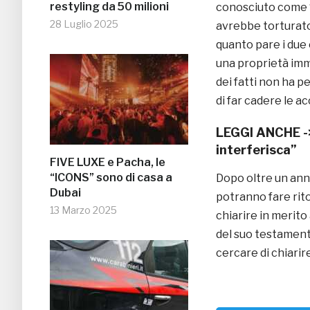
restyling da 50 milioni
conosciuto come ‘E
28 Luglio 2025
avrebbe torturato
quanto pare i due
una proprietà immo
dei fatti non ha p
di far cadere le a
LEGGI ANCHE 
interferisca”
FIVE LUXE e Pacha, le
“ICONS” sono di casa a
Dopo oltre un ann
Dubai
potranno fare rito
13 Marzo 2025
chiarire in merito
del suo testamento
cercare di chiari