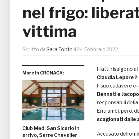
nel frigo: libera
vittima
Scritto da
Sara Fonte
il
24 Febbraio 2022
I fatti risalgono 
More in CRONACA:
Claudia Lepore
è
Il suo cadavere er
Bennati e Jacop
responsabili della
Entrambi, però, do
scagionati dalle
Club Med: San Sicario in
Accusato dell’omi
arrivo, Serre Chevalier