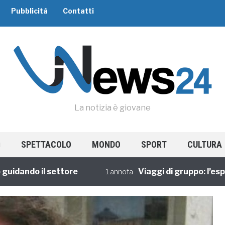
Pubblicità
Contatti
La notizia è giovane
SPETTACOLO
MONDO
SPORT
CULTURA
ando il settore
Viaggi di gruppo: l’esperi
1 annofa