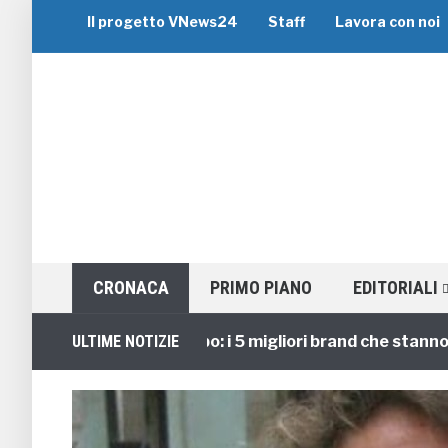
Il progetto VNews24
Staff
Lavora con noi
CRONACA
PRIMO PIANO
EDITORIALI
Viaggi di Gruppo: i 5 migliori brand che stanno guid
ULTIME NOTIZIE