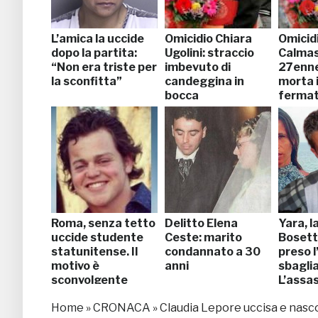
L’amica la uccide
Omicidio Chiara
Omicid
dopo la partita:
Ugolini: straccio
Calmas
“Non era triste per
imbevuto di
27enne
la sconfitta”
candeggina in
morta i
bocca
fermato
Roma, senza tetto
Delitto Elena
Yara, l
uccide studente
Ceste: marito
Bosett
statunitense. Il
condannato a 30
preso 
motivo è
anni
sbaglia
sconvolgente
L’assas
ancora 
Home
»
CRONACA
»
Claudia Lepore uccisa e nascost