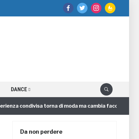
facebook
twitter
instagram
feedburner
DANCE
enza condivisa torna di moda ma cambia faccia
4 anni
Da non perdere