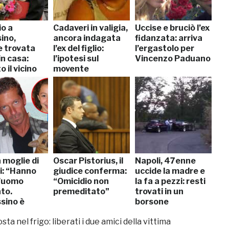
io a
Cadaveri in valigia,
Uccise e bruciò l’ex
ino,
ancora indagata
fidanzata: arriva
 trovata
l’ex del figlio:
l’ergastolo per
n casa:
l’ipotesi sul
Vincenzo Paduano
 il vicino
movente
a moglie di
Oscar Pistorius, il
Napoli, 47enne
i: “Hanno
giudice conferma:
uccide la madre e
l’uomo
“Omicidio non
la fa a pezzi: resti
to.
premeditato”
trovati in un
sino è
borsone
in giro”
a nel frigo: liberati i due amici della vittima