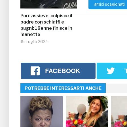
amici scagionati
Pontassieve, colpisce il
padre con schiaffi e
pugni: 18enne finisce in
manette
15 Luglio 2024
FACEBOOK
POTREBBE INTERESSARTI ANCHE