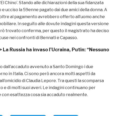
l Chino’. Stando alle dichiarazioni della sua fidanzata
 e ucciso la 59enne pagato dai due amici della donna. A
 oltre al pagamento avrebbero offerto all’uomo anche
biliare. In seguito alle dovute indagini questa versione
erò trovato conferma, per questo il magistrato ha deciso
ccuse nei confronti di Bennati e Capasso.
->
La Russia ha invaso l’Ucraina, Putin: “Nessuno
o dall’accaduto avvenuto a Santo Domingo i due
rno in Italia. Ci sono però ancora molti aspetti da
 all’omicidio di Claudia Lepore. Tra questi la scomparsa
 e di molti suoi averi. Le indagini continuano per
re con esattezza cosa sia accaduto realmente.