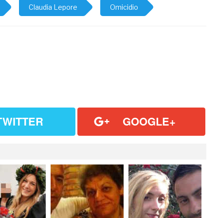
Claudia Lepore
Omicidio
TWITTER
GOOGLE+