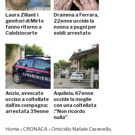
Laura Ziliani: i
Dramma a Ferrara,
genitori di Mirto
22enne uccide la
fanno ritorno a
nonna a pugni per
Calolziocorte
soldi: arrestato
Anzio, avvocato
Aquileia, 67enne
ucciso a coltellate
uccide la moglie
dall’ex compagna:
con una coltellata
arrestata 39enne
:”Non ricordo
nulla”
Home
»
CRONACA
»
Omicidio Natale Caravello,