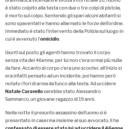
drammatica vicenda si è svolta intorno alle 20, l’uomo
è stato colpito alla testa con due o tre colpi di pistola,
è morto sul colpo. Sentendo gli spari alcuni abitanti si
sono spaventati e hanno allarmato le forze dell’ordine.
Immediato è stato l’intervento della Polizia sul luogo in
cui è avvenuto l’
omicidio
.
Giunti sul posto gli agenti hanno trovato il corpo
senza vita del 46enne, per lui non c’era ormai più nulla
da fare. Accanto al corpo c’era uno scooter, all’inizio si
era infatti pensato ad un incidente, poi hanno però
notato i fori di arma da fuoco alla testa. Ad uccidere
Natale Caravello
sarebbe stato Alessandro
Sammarco, un giovane ragazzo di 19 anni.
Nella notte il presunto assassino dell’uomo si è
presentato in caserma insieme al suo avvocato, lì ha
confessato di essere stato lui ad uccidere il 46enne
.