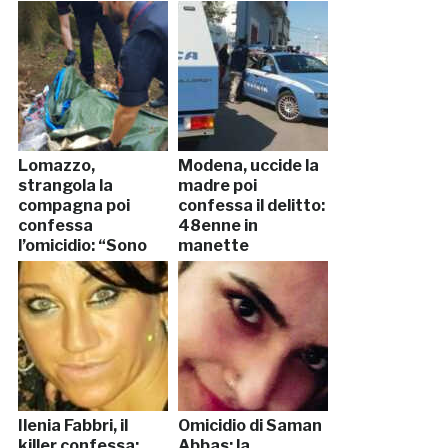
Lomazzo,
Modena, uccide la
strangola la
madre poi
compagna poi
confessa il delitto:
confessa
48enne in
l’omicidio: “Sono
manette
stato io”
Ilenia Fabbri, il
Omicidio di Saman
killer confessa:
Abbas: la