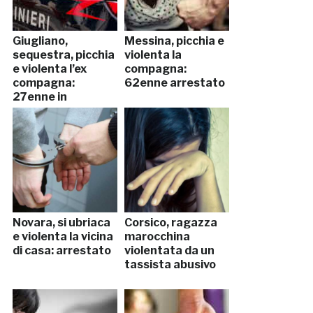
Giugliano,
Messina, picchia e
sequestra, picchia
violenta la
e violenta l’ex
compagna:
compagna:
62enne arrestato
27enne in
manette
Novara, si ubriaca
Corsico, ragazza
e violenta la vicina
marocchina
di casa: arrestato
violentata da un
tassista abusivo