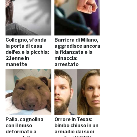
Collegno, sfonda
Barriera di Milano,
la porta di casa
aggredisce ancora
dell’ex e la picchia:
la fidanzata e la
21enne in
minaccia:
manette
arrestato
Palla, cagnolina
Orrore in Texas:
con il muso
bimbo chiuso in un
deformato a
armadio dai suoi