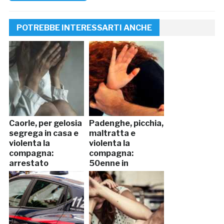
POTREBBE INTERESSARTI ANCHE
Caorle, per gelosia
Padenghe, picchia,
segrega in casa e
maltratta e
violenta la
violenta la
compagna:
compagna:
arrestato
50enne in
manette