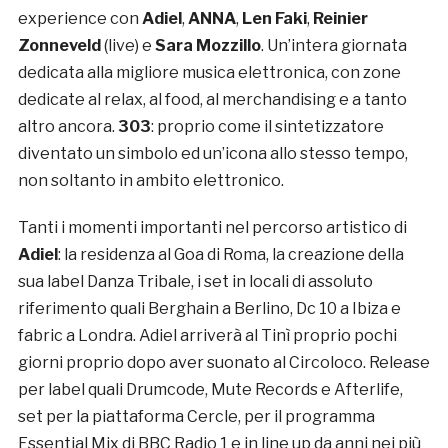
experience con
Adiel
,
ANNA
,
Len Faki
,
Reinier
Zonneveld
(live) e
Sara Mozzillo
. Un’intera giornata
dedicata alla migliore musica elettronica, con zone
dedicate al relax, al food, al merchandising e a tanto
altro ancora.
303
: proprio come il sintetizzatore
diventato un simbolo ed un’icona allo stesso tempo,
non soltanto in ambito elettronico.
Tanti i momenti importanti nel percorso artistico di
Adiel
: la residenza al Goa di Roma, la creazione della
sua label Danza Tribale, i set in locali di assoluto
riferimento quali Berghain a Berlino, Dc 10 a Ibiza e
fabric a Londra. Adiel arriverà al Tinì proprio pochi
giorni proprio dopo aver suonato al Circoloco. Release
per label quali Drumcode, Mute Records e Afterlife,
set per la piattaforma Cercle, per il programma
Essential Mix di BBC Radio 1 e in line up da anni nei più