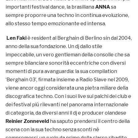
importanti festival dance, la brasiliana
ANNA
sa
sempre proporre una techno in continua evoluzione,
allo stesso tempo emozionante ed intensa.
Len Faki
è resident al Berghain di Berlino sin dal 2004,
anno della sua fondazione. Un dj dallo stile
impeccabile, un vero gentleman della consolle che sa
sempre bilanciare sonorità eccentriche con diversi
momenti di pura avanguardia: la sua compilation
‘Berghain 03’, firmata insieme a Radio Slave nel 2009,
viene ancor oggi considerata una pietra miliare della
discografica techno. Con i suoi live sui palchi dei club e
dei festival più rilevanti nel panorama internazionale
di categoria, da diversi anni il dj e producer olandese
Reinier Zonneveld
ha saputo prendersi il centro della
scena con la sua techno senza sconti né
compromessi, un ruolo da primo della classe ribadito