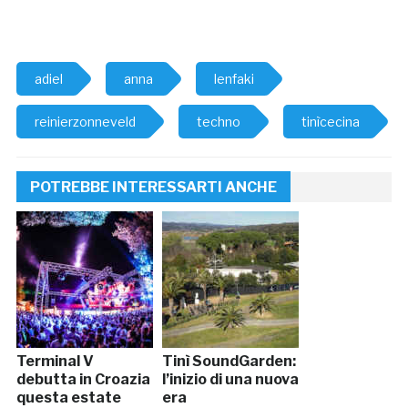
adiel
anna
lenfaki
reinierzonneveld
techno
tinìcecina
POTREBBE INTERESSARTI ANCHE
Terminal V
Tinì SoundGarden:
debutta in Croazia
l’inizio di una nuova
questa estate
era