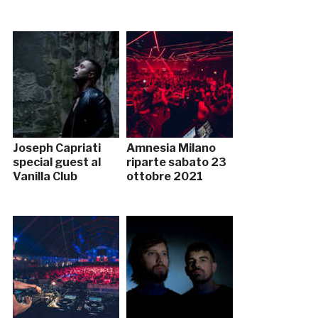
Joseph Capriati
Amnesia Milano
special guest al
riparte sabato 23
Vanilla Club
ottobre 2021