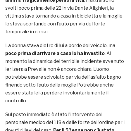
anni ha
tragicamente perso la vita
. I fatti si sono
svolti poco prima delle 22 in via Dante Alighieri, la
vittima stava tornando a casa in bicicletta e la moglie
lo stava scortando con l’auto per via del forte
temporale in corso.
La donna stava dietro di lui a bordo del veicolo, ma
poco prima di arrivare a casa lo ha investito
. Al
momento la dinamica del terribile incidente avvenuto
ieri sera a Prevalle non è ancora chiara. L’uomo
potrebbe essere scivolato per via dell’asfalto bagno
finendo sotto l’auto della moglie Potrebbe anche
essere stata lei a perdere involontariamente il
controllo.
Sul posto immediato è stato l’intervento del
personale medico del 118 e delle forze dell’ordine per i
dovuti rilievi del caso.
Per il 53enne non c’è stato