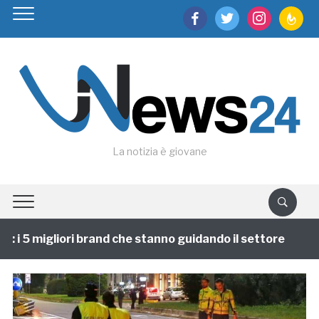
facebook
twitter
instagram
feedburn
La notizia è giovane
i 5 migliori brand che stanno guidando il settore
1 