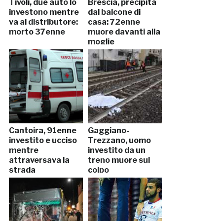
Tivoli, due auto lo
Brescia, precipita
investono mentre
dal balcone di
va al distributore:
casa: 72enne
morto 37enne
muore davanti alla
moglie
Cantoira, 91enne
Gaggiano-
investito e ucciso
Trezzano, uomo
mentre
investito da un
attraversava la
treno muore sul
strada
colpo