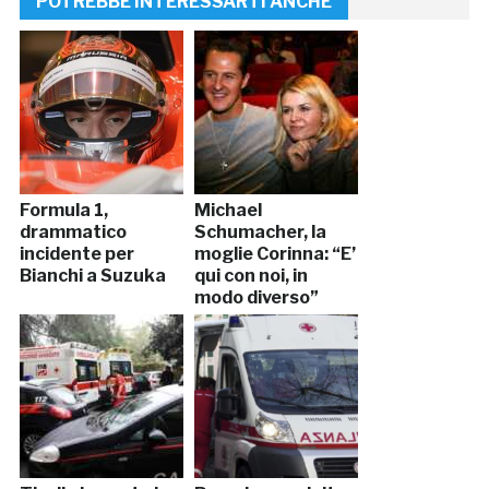
POTREBBE INTERESSARTI ANCHE
Formula 1,
Michael
drammatico
Schumacher, la
incidente per
moglie Corinna: “E’
Bianchi a Suzuka
qui con noi, in
modo diverso”