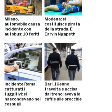
Milano,
Modena: si
automobile causa
costituisce pirata
incidente con
della strada. È
autobus: 10 feriti
Earvin Ngapeth
Incidente Roma,
Bari, 16enne
catturati i
travolta e uccisa
fuggitivi: si
dal treno: aveva le
nascondevano nei
cuffie alle orecchie
cespugli