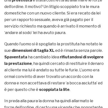
una
prostituta
è stata costretta ad allarmare le forze
dell’ordine. Il motivo? Un litigio scoppiato tra le mura
domestiche con un nuovo cliente. Si era recato da lei
per un rapporto sessuale, aveva già pagato per il
servizio richiesto ma quando è arrivato il momento di
‘andare al sodo’ lei ha avuto paura.
Quando l’uomo si è spogliato la prostituta ha notato le
sue
dimensioni di taglia XL
ed è rimasta senza parole.
Spaventata
ha cambiato idea
rifiutandosi di svolgere
la prestazione
, ha quindi cercato di restituire il denaro
al cliente ma lui è andato su tutte le furie. L’uomo era
ormai convinto di aver trovato un accordo con la
donna e non accettava di restare ‘a bocca asciutta’ ed
è per questo che è
scoppiata la lite
.
In preda alla paura la donna ha quindi allarmato le
forze dell’ordine, di certo una vicenda che nonostante