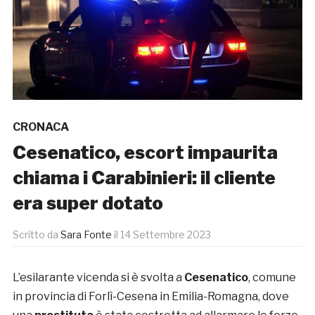
CRONACA
Cesenatico, escort impaurita
chiama i Carabinieri: il cliente
era super dotato
Scritto da
Sara Fonte
il
14 Settembre 2023
L’esilarante vicenda si è svolta a
Cesenatico
, comune
in provincia di Forlì-Cesena in Emilia-Romagna, dove