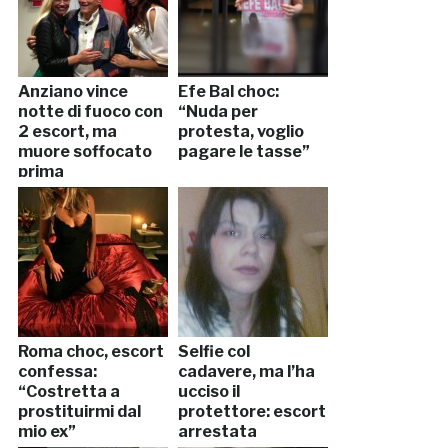
Anziano vince
Efe Bal choc:
notte di fuoco con
“Nuda per
2 escort, ma
protesta, voglio
muore soffocato
pagare le tasse”
prima
Roma choc, escort
Selfie col
confessa:
cadavere, ma l’ha
“Costretta a
ucciso il
prostituirmi dal
protettore: escort
mio ex”
arrestata