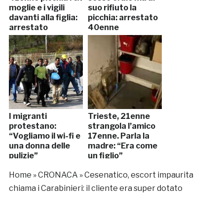
moglie e i vigili
suo rifiuto la
davanti alla figlia:
picchia: arrestato
arrestato
40enne
I migranti
Trieste, 21enne
protestano:
strangola l’amico
“Vogliamo il wi-fi e
17enne. Parla la
una donna delle
madre: “Era come
pulizie”
un figlio”
Home
»
CRONACA
»
Cesenatico, escort impaurita
chiama i Carabinieri: il cliente era super dotato