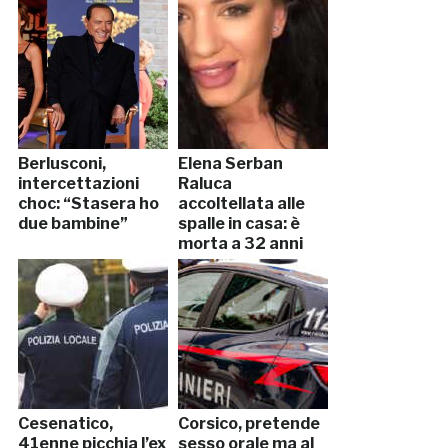
Berlusconi,
Elena Serban
intercettazioni
Raluca
choc: “Stasera ho
accoltellata alle
due bambine”
spalle in casa: è
morta a 32 anni
Cesenatico,
Corsico, pretende
41enne picchia l’ex
sesso orale ma al