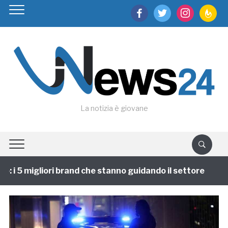
facebook
twitter
instagram
feedburn
La notizia è giovane
 i 5 migliori brand che stanno guidando il settore
1 