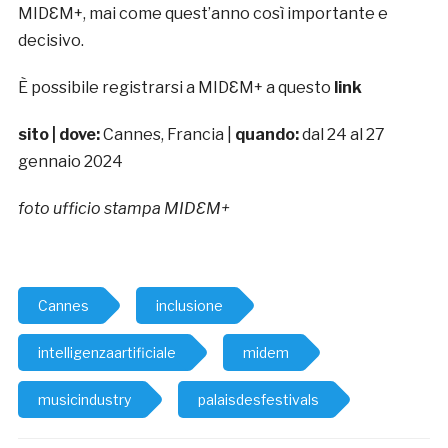
MIDƐM+, mai come quest’anno così importante e
decisivo.
È possibile registrarsi a MIDƐM+ a questo
link
sito
| dove:
Cannes, Francia |
quando:
dal 24 al 27
gennaio 2024
foto ufficio stampa MIDƐM+
Cannes
inclusione
intelligenzaartificiale
midem
musicindustry
palaisdesfestivals