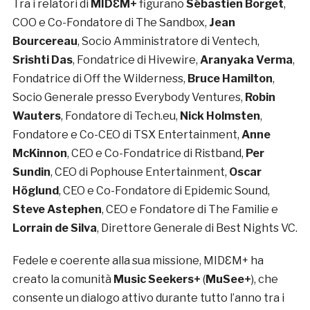
Tra i relatori di
MIDƐM+
figurano
Sébastien Borget
,
COO e Co-Fondatore di The Sandbox,
Jean
Bourcereau
, Socio Amministratore di Ventech,
Srishti Das
, Fondatrice di Hivewire,
Aranyaka Verma
,
Fondatrice di Off the Wilderness,
Bruce Hamilton
,
Socio Generale presso Everybody Ventures,
Robin
Wauters
, Fondatore di Tech.eu,
Nick Holmsten
,
Fondatore e Co-CEO di TSX Entertainment,
Anne
McKinnon
, CEO e Co-Fondatrice di Ristband,
Per
Sundin
, CEO di Pophouse Entertainment,
Oscar
Höglund
, CEO e Co-Fondatore di Epidemic Sound,
Steve Astephen
, CEO e Fondatore di The Familie e
Lorrain de Silva
, Direttore Generale di Best Nights VC.
Fedele e coerente alla sua missione, MIDƐM+ ha
creato la comunità
Music Seekers+
(
MuSee+
), che
consente un dialogo attivo durante tutto l’anno tra i