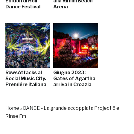
Edition di Holi
alla Rimini Beach
Dance Festival
Arena
RowsAttacks al
Giugno 2023:
Social Music City.
Gates of Agartha
Premiére italiana
arriva in Croazia
Home
»
DANCE
»
La grande accoppiata Project 6 e
Rinse Fm