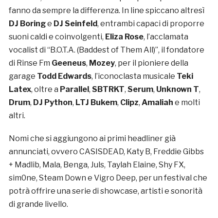
fanno da sempre la differenza. In line spiccano altresì
DJ Boring
e
DJ Seinfeld
, entrambi capaci di proporre
suoni caldi e coinvolgenti,
Eliza Rose
, l’acclamata
vocalist di “B.O.T.A. (Baddest of Them All)”, il fondatore
di Rinse Fm
Geeneus
,
Mozey
, per il pioniere della
garage
Todd Edwards
, l’iconoclasta musicale
Teki
Latex
, oltre a
Parallel
,
SBTRKT
,
Serum
,
Unknown T
,
Drum
,
DJ Python
,
LTJ Bukem
,
Clipz
,
Amaliah
e molti
altri.
Nomi che si aggiungono ai primi headliner già
annunciati, ovvero CASISDEAD, Katy B, Freddie Gibbs
+ Madlib, Mala, Benga, Juls, Taylah Elaine, Shy FX,
sim0ne, Steam Down e Vigro Deep, per un festival che
potrà offrire una serie di showcase, artisti e sonorità
di grande livello.