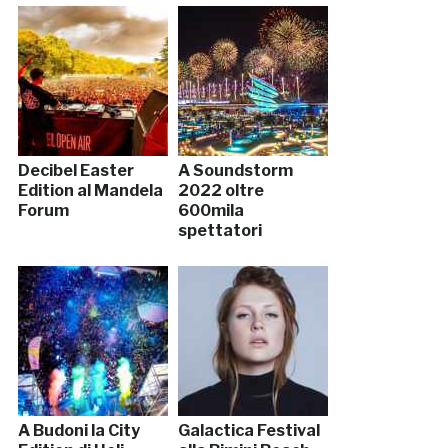
Decibel Easter
A Soundstorm
Edition al Mandela
2022 oltre
Forum
600mila
spettatori
A Budoni la City
Galactica Festival