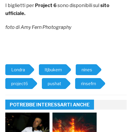
I biglietti per
Project 6
sono disponibili sul
sito
ufficiale
.
foto di Amy Fern Photography
Londra
ltjbukem
nines
project6
pushat
rinsefm
POTREBBE INTERESSARTI ANCHE