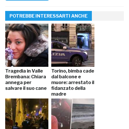
POTREBBE INTERESSARTI ANCHE
Tragedia in Valle
Torino, bimba cade
Brembana: Chiara
dal balcone e
annega per
muore: arrestato il
salvare il suo cane
fidanzato della
madre