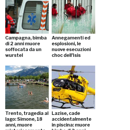
Campagna, bimba
Annegamenti ed
di 2 anni muore
esplosioni, le
soffocata da un
nuove esecuzioni
wurstel
choc dell’Isis
Trento, tragedia al
Lazise, cade
lago: Simone, 18
accidentalmente
anni, muore
in piscina: muore