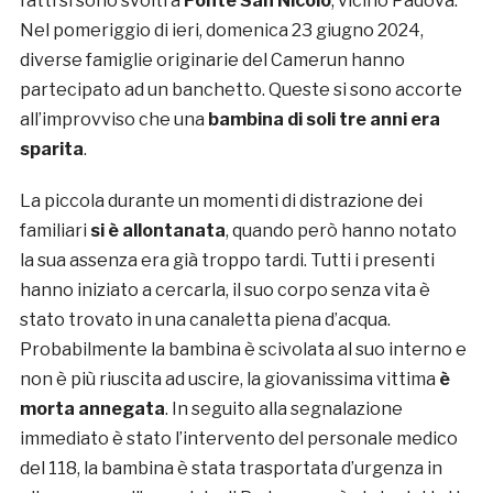
fatti si sono svolti a
Ponte San Nicolò
, vicino Padova.
Nel pomeriggio di ieri, domenica 23 giugno 2024,
diverse famiglie originarie del Camerun hanno
partecipato ad un banchetto. Queste si sono accorte
all’improvviso che una
bambina di soli tre anni era
sparita
.
La piccola durante un momenti di distrazione dei
familiari
si è allontanata
, quando però hanno notato
la sua assenza era già troppo tardi. Tutti i presenti
hanno iniziato a cercarla, il suo corpo senza vita è
stato trovato in una canaletta piena d’acqua.
Probabilmente la bambina è scivolata al suo interno e
non è più riuscita ad uscire, la giovanissima vittima
è
morta annegata
. In seguito alla segnalazione
immediato è stato l’intervento del personale medico
del 118, la bambina è stata trasportata d’urgenza in