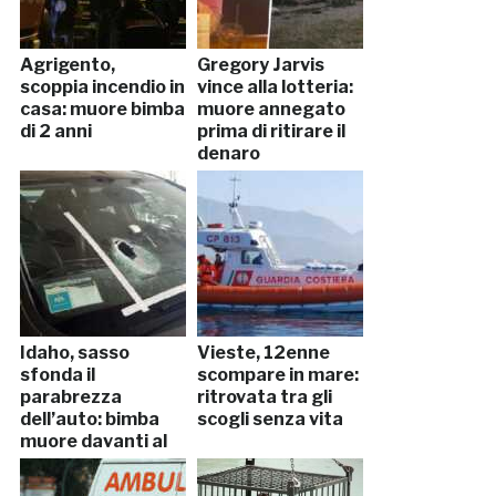
Agrigento,
Gregory Jarvis
scoppia incendio in
vince alla lotteria:
casa: muore bimba
muore annegato
di 2 anni
prima di ritirare il
denaro
Idaho, sasso
Vieste, 12enne
sfonda il
scompare in mare:
parabrezza
ritrovata tra gli
dell’auto: bimba
scogli senza vita
muore davanti al
padre