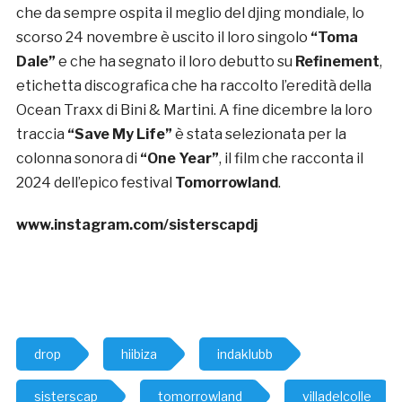
che da sempre ospita il meglio del djing mondiale, lo
scorso 24 novembre è uscito il loro singolo
“Toma
Dale”
e che ha segnato il loro debutto su
Refinement
,
etichetta discografica che ha raccolto l’eredità della
Ocean Traxx di Bini & Martini. A fine dicembre la loro
traccia
“Save My Life”
è stata selezionata per la
colonna sonora di
“One Year”
, il film che racconta il
2024 dell’epico festival
Tomorrowland
.
www.instagram.com/sisterscapdj
drop
hiibiza
indaklubb
sisterscap
tomorrowland
villadelcolle