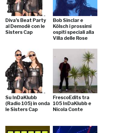
Diva’s Beat Party
Bob Sinclar e
al Demodè con le
Kölsch i prossimi
Sisters Cap
ospiti speciali alla
Villa delle Rose
Su InDaKlubb
FrescoEdits tra
(Radio 105) in onda
105 InDaKlubb e
le Sisters Cap
Nicola Conte