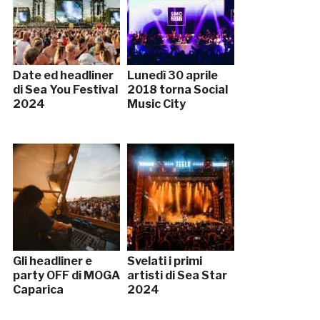
Date ed headliner
Lunedì 30 aprile
di Sea You Festival
2018 torna Social
2024
Music City
Gli headliner e
Svelati i primi
party OFF di MOGA
artisti di Sea Star
Caparica
2024