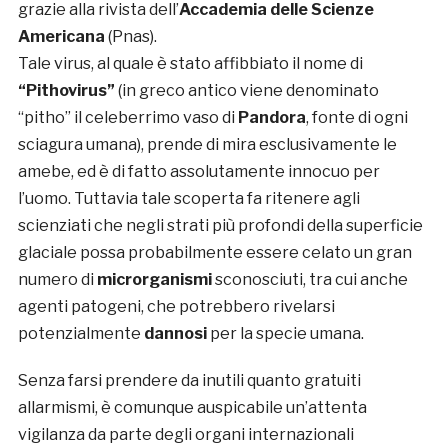
grazie alla rivista dell’
Accademia delle Scienze
Americana
(Pnas).
Tale virus, al quale è stato affibbiato il nome di
“Pithovirus”
(in greco antico viene denominato
“pitho” il celeberrimo vaso di
Pandora
, fonte di ogni
sciagura umana), prende di mira esclusivamente le
amebe, ed è di fatto assolutamente innocuo per
l’uomo. Tuttavia tale scoperta fa ritenere agli
scienziati che negli strati più profondi della superficie
glaciale possa probabilmente essere celato un gran
numero di
microrganismi
sconosciuti, tra cui anche
agenti patogeni, che potrebbero rivelarsi
potenzialmente
dannosi
per la specie umana.
Senza farsi prendere da inutili quanto gratuiti
allarmismi, è comunque auspicabile un’attenta
vigilanza da parte degli organi internazionali