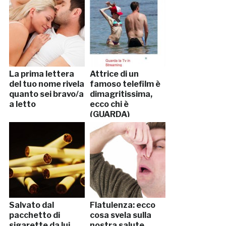
La prima lettera
Attrice di un
del tuo nome rivela
famoso telefilm è
quanto sei bravo/a
dimagritissima,
a letto
ecco chi è
(GUARDA)
Salvato dal
Flatulenza: ecco
pacchetto di
cosa svela sulla
sigarette da lui
nostra salute