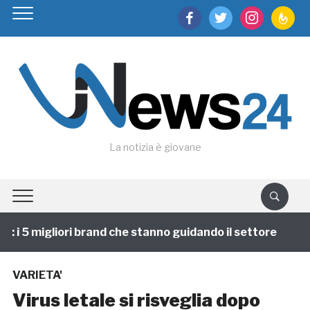
facebook
twitter
instagram
feedburn
La notizia è giovane
i 5 migliori brand che stanno guidando il settore
1 a
VARIETA'
Virus letale si risveglia dopo