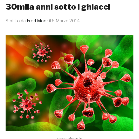
30mila anni sotto i ghiacci
Scritto da
Fred Moor
il
6 Marzo 2014
virus gigante