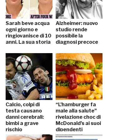
Sarah beve acqua
Alzheimer: nuovo
ogni giorno e
studio rende
ringiovanisce di 10
possibile la
anni. La sua storia
diagnosi precoce
Calcio, colpi di
“L’hamburger fa
testa causano
male alla salute”
danni cerebrali:
rivelazione choc di
bimbi a grave
McDonald’s ai suoi
rischio
dipendenti