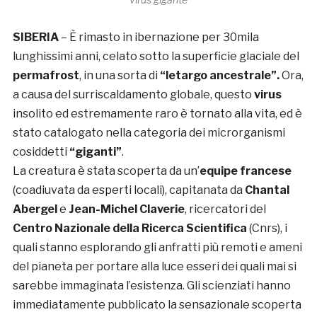
SIBERIA
– È rimasto in ibernazione per 30mila
lunghissimi anni, celato sotto la superficie glaciale del
permafrost
, in una sorta di
“letargo ancestrale”.
Ora,
a causa del surriscaldamento globale, questo
virus
insolito ed estremamente raro è tornato alla vita, ed è
stato catalogato nella categoria dei microrganismi
cosiddetti
“giganti”
.
La creatura è stata scoperta da un’
equipe francese
(coadiuvata da esperti locali), capitanata da
Chantal
Abergel
e
Jean-Michel Claverie
, ricercatori del
Centro Nazionale della Ricerca Scientifica
(Cnrs), i
quali stanno esplorando gli anfratti più remoti e ameni
del pianeta per portare alla luce esseri dei quali mai si
sarebbe immaginata l’esistenza. Gli scienziati hanno
immediatamente pubblicato la sensazionale scoperta