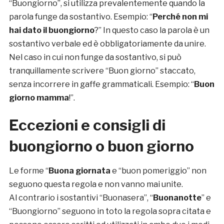
“Buongiorno”, si utilizza prevalentemente quando la
parola funge da sostantivo. Esempio: “
Perché non mi
hai dato il buongiorno
?” In questo caso la parola è un
sostantivo verbale ed è obbligatoriamente da unire.
Nel caso in cui non funge da sostantivo, si può
tranquillamente scrivere “Buon giorno” staccato,
senza incorrere in gaffe grammaticali. Esempio: “
Buon
giorno mamma
!”.
Eccezioni e consigli di
buongiorno o buon giorno
Le forme “
Buona giornata
e “buon pomeriggio” non
seguono questa regola e non vanno mai unite.
Al contrario i sostantivi “Buonasera”, “
Buonanotte
” e
“Buongiorno” seguono in toto la regola sopra citata e