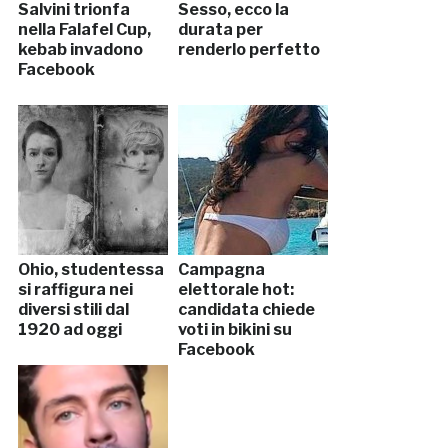
Salvini trionfa
Sesso, ecco la
nella Falafel Cup,
durata per
kebab invadono
renderlo perfetto
Facebook
Ohio, studentessa
Campagna
si raffigura nei
elettorale hot:
diversi stili dal
candidata chiede
1920 ad oggi
voti in bikini su
Facebook