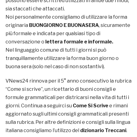
possono essere scritti ed utilizzati in ambe due i modi,
sia staccati che attaccati.
Noi personalmente consigliamo di utilizzare la forma
originaria
BUONGIORNO E BUONASERA
, sicuramente
più formale e indicata per qualsiasi tipo di
conversazione o
lettera formale e informale.
Nel linguaggio comune di tutti i giorni si può
tranquillamente utilizzare la forma buon giorno o
buona sera (solo nel caso di non sostantivi).
VNews24 rinnova per il 5° anno consecutivo la rubrica
“Come si scrive”, un ricettario di buoni consigli e
formule grammaticali per districarsi nella vita di tutti i
giorni. Continua a seguirci su
Come Si Scrive
e rimani
aggiornato sugli ultimi consigli grammaticali presenti
sulla rubrica. Per altre definizioni e consigli sulla lingua
italiana consigliamo l’utilizzo del
dizionario Treccani
.