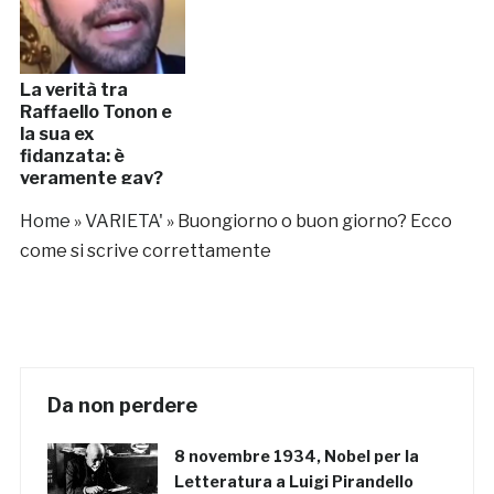
La verità tra
Raffaello Tonon e
la sua ex
fidanzata: è
veramente gay?
Ecco la verità su di
Home
»
VARIETA'
»
Buongiorno o buon giorno? Ecco
lui [VIDEO]
come si scrive correttamente
Da non perdere
8 novembre 1934, Nobel per la
Letteratura a Luigi Pirandello