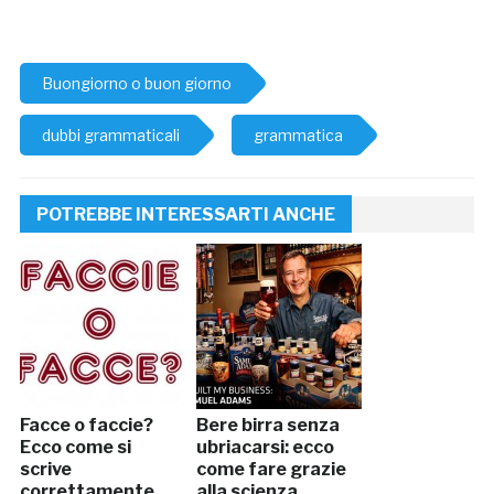
Buongiorno o buon giorno
dubbi grammaticali
grammatica
POTREBBE INTERESSARTI ANCHE
Facce o faccie?
Bere birra senza
Ecco come si
ubriacarsi: ecco
scrive
come fare grazie
correttamente
alla scienza