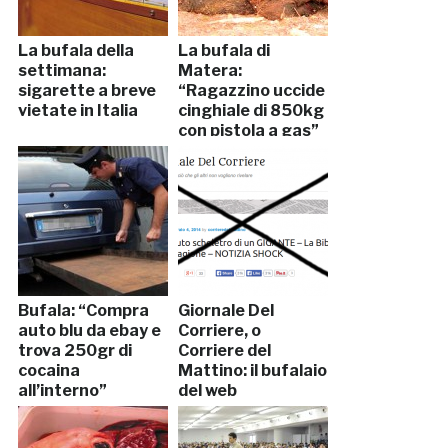
La bufala della
La bufala di
settimana:
Matera:
sigarette a breve
“Ragazzino uccide
vietate in Italia
cinghiale di 850kg
con pistola a gas”
Bufala: “Compra
Giornale Del
auto blu da ebay e
Corriere, o
trova 250gr di
Corriere del
cocaina
Mattino: il bufalaio
all’interno”
del web