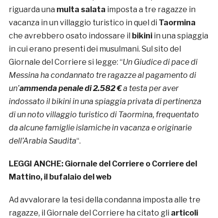
riguarda una
multa salata
imposta a tre ragazze in
vacanza in un villaggio turistico in quel di
Taormina
che avrebbero osato indossare il
bikini
in una spiaggia
in cui erano presenti dei musulmani. Sul sito del
Giornale del Corriere si legge: “
Un Giudice di pace di
Messina ha condannato tre ragazze al pagamento di
un’
ammenda penale di 2.582 €
a testa per aver
indossato il bikini in una spiaggia privata di pertinenza
di un noto villaggio turistico di Taormina, frequentato
da alcune famiglie islamiche in vacanza e originarie
dell’Arabia Saudita
“.
LEGGI ANCHE:
Giornale del Corriere o Corriere del
Mattino, il bufalaio del web
Ad avvalorare la tesi della condanna imposta alle tre
ragazze, il Giornale del Corriere ha citato gli
articoli