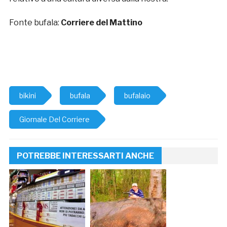
Fonte bufala:
Corriere del Mattino
bikini
bufala
bufalaio
Giornale Del Corriere
POTREBBE INTERESSARTI ANCHE