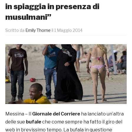
in spiaggia in presenza di
musulmani”
Scritto da
Emily Thorne
il
1 Maggio 2014
Messina – Il
Giornale del Corriere
ha lanciato un’altra
delle sue
bufale
che come sempre ha fatto il giro del
web in brevissimo tempo. La bufala in questione