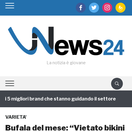
facebook
twitter
instagram
feedburn
La notizia è giovane
 5 migliori brand che stanno guidando il settore
1 an
VARIETA'
Bufala del mese: “Vietato bikini