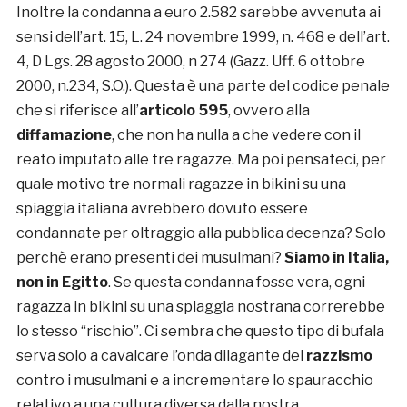
Inoltre la condanna a euro 2.582 sarebbe avvenuta ai
sensi dell’art. 15, L. 24 novembre 1999, n. 468 e dell’art.
4, D Lgs. 28 agosto 2000, n 274 (Gazz. Uff. 6 ottobre
2000, n.234, S.O.). Questa è una parte del codice penale
che si riferisce all’
articolo 595
, ovvero alla
diffamazione
, che non ha nulla a che vedere con il
reato imputato alle tre ragazze. Ma poi pensateci, per
quale motivo tre normali ragazze in bikini su una
spiaggia italiana avrebbero dovuto essere
condannate per oltraggio alla pubblica decenza? Solo
perchè erano presenti dei musulmani?
Siamo in Italia,
non in Egitto
. Se questa condanna fosse vera, ogni
ragazza in bikini su una spiaggia nostrana correrebbe
lo stesso “rischio”. Ci sembra che questo tipo di bufala
serva solo a cavalcare l’onda dilagante del
razzismo
contro i musulmani e a incrementare lo spauracchio
relativo a una cultura diversa dalla nostra.