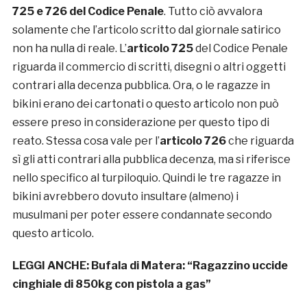
725 e 726 del Codice Penale
. Tutto ciò avvalora
solamente che l’articolo scritto dal giornale satirico
non ha nulla di reale. L’
articolo 725
del Codice Penale
riguarda il commercio di scritti, disegni o altri oggetti
contrari alla decenza pubblica. Ora, o le ragazze in
bikini erano dei cartonati o questo articolo non può
essere preso in considerazione per questo tipo di
reato. Stessa cosa vale per l’
articolo 726
che riguarda
sì gli atti contrari alla pubblica decenza, ma si riferisce
nello specifico al turpiloquio. Quindi le tre ragazze in
bikini avrebbero dovuto insultare (almeno) i
musulmani per poter essere condannate secondo
questo articolo.
LEGGI ANCHE:
Bufala di Matera: “Ragazzino uccide
cinghiale di 850kg con pistola a gas”