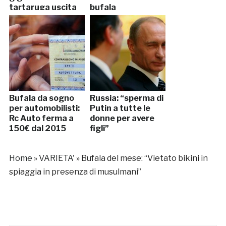
tartaruga uscita
bufala
dall’Etna”
Bufala da sogno
Russia: “sperma di
per automobilisti:
Putin a tutte le
Rc Auto ferma a
donne per avere
150€ dal 2015
figli”
Home
»
VARIETA'
»
Bufala del mese: “Vietato bikini in
spiaggia in presenza di musulmani”