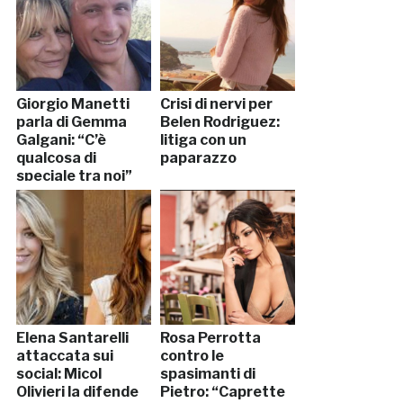
Giorgio Manetti
Crisi di nervi per
parla di Gemma
Belen Rodriguez:
Galgani: “C’è
litiga con un
qualcosa di
paparazzo
speciale tra noi”
Elena Santarelli
Rosa Perrotta
attaccata sui
contro le
social: Micol
spasimanti di
Olivieri la difende
Pietro: “Caprette