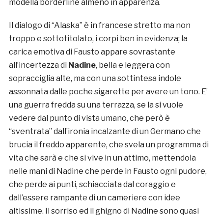
modella borderline almeno in apparenza.
Il dialogo di “Alaska” è in francese stretto ma non
troppo e sottotitolato, i corpi ben in evidenza; la
carica emotiva di Fausto appare sovrastante
all’incertezza di
Nadine
, bella e leggera con
sopracciglia alte, ma con una sottintesa indole
assonnata dalle poche sigarette per avere un tono. E’
una guerra fredda su una terrazza, se la si vuole
vedere dal punto di vista umano, che però è
“sventrata” dall’ironia incalzante di un Germano che
brucia il freddo apparente, che svela un programma di
vita che sarà e che si vive in un attimo, mettendola
nelle mani di Nadine che perde in Fausto ogni pudore,
che perde ai punti, schiacciata dal coraggio e
dall’essere rampante di un cameriere con idee
altissime. Il sorriso ed il ghigno di Nadine sono quasi