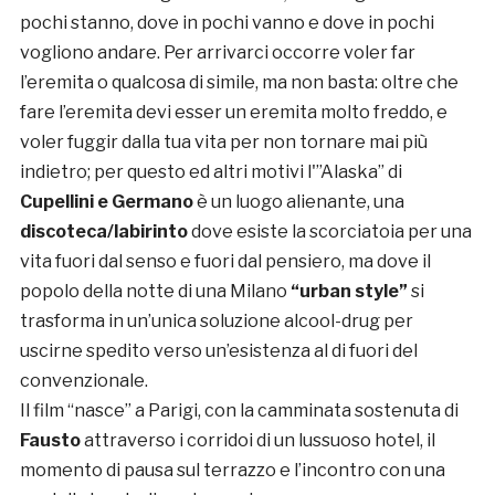
pochi stanno, dove in pochi vanno e dove in pochi
vogliono andare. Per arrivarci occorre voler far
l’eremita o qualcosa di simile, ma non basta: oltre che
fare l’eremita devi esser un eremita molto freddo, e
voler fuggir dalla tua vita per non tornare mai più
indietro; per questo ed altri motivi l'”Alaska” di
Cupellini e Germano
è un luogo alienante, una
discoteca/labirinto
dove esiste la scorciatoia per una
vita fuori dal senso e fuori dal pensiero, ma dove il
popolo della notte di una Milano
“urban style”
si
trasforma in un’unica soluzione alcool-drug per
uscirne spedito verso un’esistenza al di fuori del
convenzionale.
Il film “nasce” a Parigi, con la camminata sostenuta di
Fausto
attraverso i corridoi di un lussuoso hotel, il
momento di pausa sul terrazzo e l’incontro con una