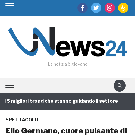
facebook
twitter
instagram
feedburn
La notizia è giovane
 5 migliori brand che stanno guidando il settore
1 an
SPETTACOLO
Elio Germano, cuore pulsante di