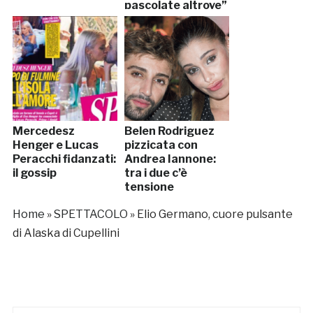
pascolate altrove”
Mercedesz
Belen Rodriguez
Henger e Lucas
pizzicata con
Peracchi fidanzati:
Andrea Iannone:
il gossip
tra i due c’è
tensione
Home
»
SPETTACOLO
»
Elio Germano, cuore pulsante
di Alaska di Cupellini