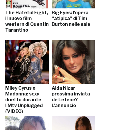
The Hateful Eight,
Big Eyes: l’opera
il nuovo film
“atipica” di Tim
western di Quentin
Burton nelle sale
Tarantino
Miley Cyrus e
Aida Nizar
Madonna: sexy
prossima inviata
duetto durante
de Le Iene?
l’Mtv Unplugged
L’annuncio
(VIDEO)