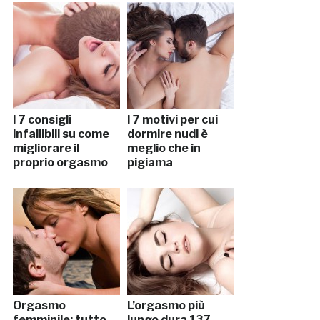
I 7 consigli
I 7 motivi per cui
infallibili su come
dormire nudi è
migliorare il
meglio che in
proprio orgasmo
pigiama
Orgasmo
L’orgasmo più
femminile: tutto
lungo dura 137