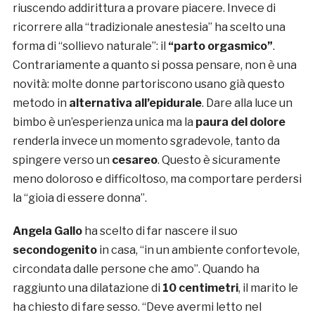
riuscendo addirittura a provare piacere. Invece di
ricorrere alla “tradizionale anestesia” ha scelto una
forma di “sollievo naturale”: il
“parto orgasmico”
.
Contrariamente a quanto si possa pensare, non è una
novità: molte donne partoriscono usano già questo
metodo in
alternativa all’epidurale
. Dare alla luce un
bimbo è un’esperienza unica ma la
paura del dolore
renderla invece un momento sgradevole, tanto da
spingere verso un
cesareo
. Questo è sicuramente
meno doloroso e difficoltoso, ma comportare perdersi
la “gioia di essere donna”.
Angela Gallo
ha scelto di far nascere il suo
secondogenito
in casa, “in un ambiente confortevole,
circondata dalle persone che amo”. Quando ha
raggiunto una dilatazione di
10 centimetri
, il marito le
ha chiesto di fare sesso. “Deve avermi letto nel