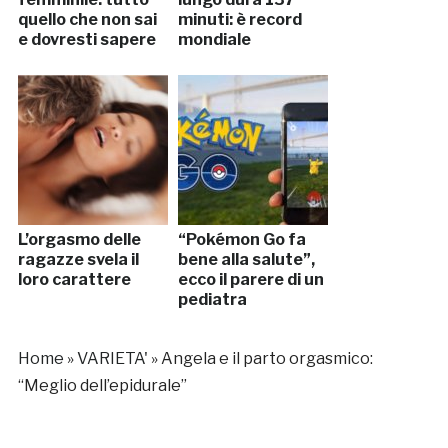
quello che non sai
minuti: è record
e dovresti sapere
mondiale
L’orgasmo delle
“Pokémon Go fa
ragazze svela il
bene alla salute”,
loro carattere
ecco il parere di un
pediatra
Home
»
VARIETA'
»
Angela e il parto orgasmico:
“Meglio dell’epidurale”