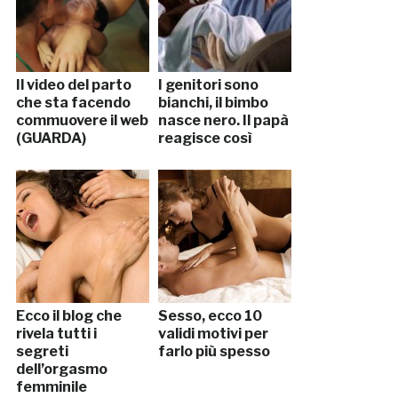
Il video del parto
I genitori sono
che sta facendo
bianchi, il bimbo
commuovere il web
nasce nero. Il papà
(GUARDA)
reagisce così
Ecco il blog che
Sesso, ecco 10
rivela tutti i
validi motivi per
segreti
farlo più spesso
dell’orgasmo
femminile