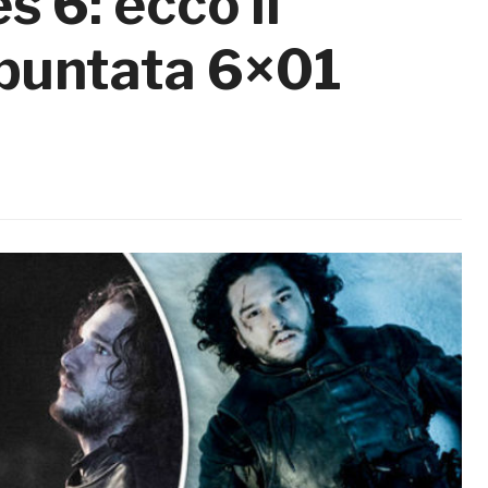
 6: ecco il
 puntata 6×01