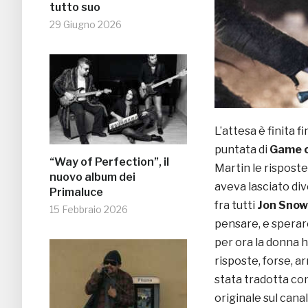
tutto suo
29 Giugno 2026
L’attesa è finita 
puntata di
Game o
“Way of Perfection”, il
Martin le rispost
nuovo album dei
aveva lasciato div
Primaluce
fra tutti
Jon Snow
15 Febbraio 2026
pensare, e sperare
per ora la donna h
risposte, forse, ar
stata tradotta con
originale sul cana