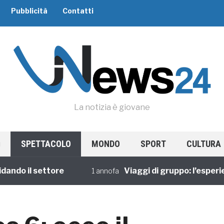
Pubblicità
Contatti
La notizia è giovane
SPETTACOLO
MONDO
SPORT
CULTURA
il settore
Viaggi di gruppo: l’esperienza 
1 annofa