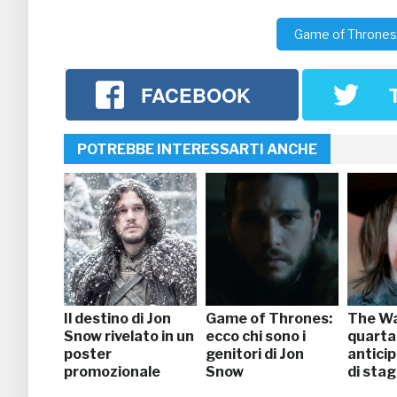
Game of Thrones
FACEBOOK
POTREBBE INTERESSARTI ANCHE
Il destino di Jon
Game of Thrones:
The Wa
Snow rivelato in un
ecco chi sono i
quarta
poster
genitori di Jon
anticip
promozionale
Snow
di sta