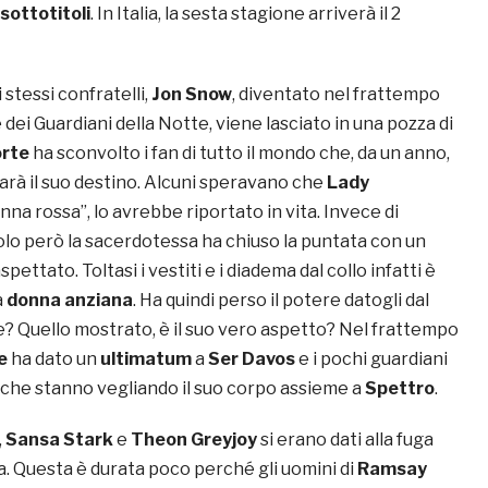
sottotitoli
. In Italia, la sesta stagione arriverà il 2
 stessi confratelli,
Jon Snow
, diventato nel frattempo
ei Guardiani della Notte, viene lasciato in una pozza di
rte
ha sconvolto i fan di tutto il mondo che, da un anno,
arà il suo destino. Alcuni speravano che
Lady
donna rossa”, lo avrebbe riportato in vita. Invece di
olo però la sacerdotessa ha chiuso la puntata con un
spettato. Toltasi i vestiti e i diadema dal collo infatti è
a
donna anziana
. Ha quindi perso il potere datogli dal
e? Quello mostrato, è il suo vero aspetto? Nel frattempo
e
ha dato un
ultimatum
a
Ser Davos
e i pochi guardiani
, che stanno vegliando il suo corpo assieme a
Spettro
.
,
Sansa Stark
e
Theon Greyjoy
si erano dati alla fuga
a. Questa è durata poco perché gli uomini di
Ramsay