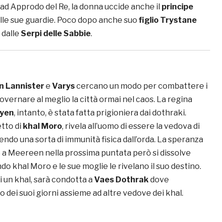
 ad Approdo del Re, la donna uccide anche il
principe
elle sue guardie. Poco dopo anche suo
figlio Trystane
 dalle
Serpi delle Sabbie
.
n Lannister
e
Varys
cercano un modo per combattere i
overnare al meglio la città ormai nel caos. La regina
ryen
, intanto, è stata fatta prigioniera dai dothraki.
tto di
khal Moro
, rivela all’uomo di essere la vedova di
ndo una sorta di immunità fisica dall’orda. La speranza
e a Meereen nella prossima puntata però si dissolve
 khal Moro e le sue moglie le rivelano il suo destino.
 un khal, sarà condotta a
Vaes Dothrak
dove
to dei suoi giorni assieme ad altre vedove dei khal.