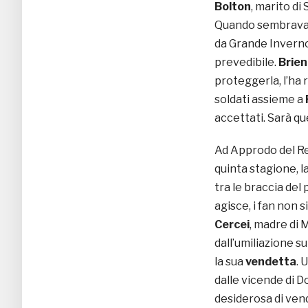
Bolton
, marito di
Quando sembrava c
da Grande Inverno,
prevedibile.
Brien
proteggerla, l’ha 
soldati assieme a
accettati. Sarà qu
Ad Approdo del Re 
quinta stagione, l
tra le braccia del
agisce, i fan non 
Cercei
, madre di 
dall’umiliazione s
la sua
vendetta
. 
dalle vicende di D
desiderosa di ven