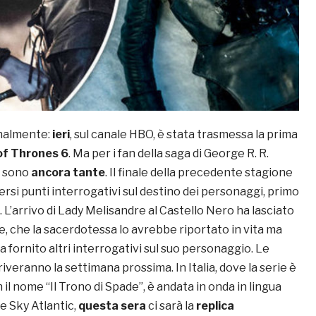
finalmente:
ieri
, sul canale HBO, è stata trasmessa la prima
f Thrones 6
. Ma per i fan della saga di George R. R.
e sono
ancora tante
. Il finale della precedente stagione
ersi punti interrogativi sul destino dei personaggi, primo
. L’arrivo di Lady Melisandre al Castello Nero ha lasciato
, che la sacerdotessa lo avrebbe riportato in vita ma
a fornito altri interrogativi sul suo personaggio. Le
riveranno la settimana prossima. In Italia, dove la serie è
 il nome “Il Trono di Spade”, è andata in onda in lingua
le Sky Atlantic,
questa sera
ci sarà la
replica