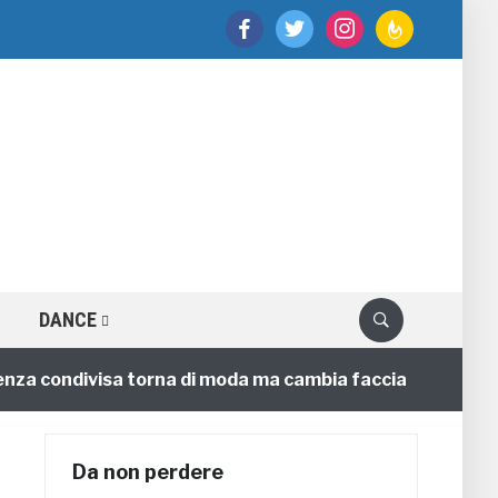
facebook
twitter
instagram
feedburner
DANCE
condivisa torna di moda ma cambia faccia
Ci
4 annifa
Da non perdere