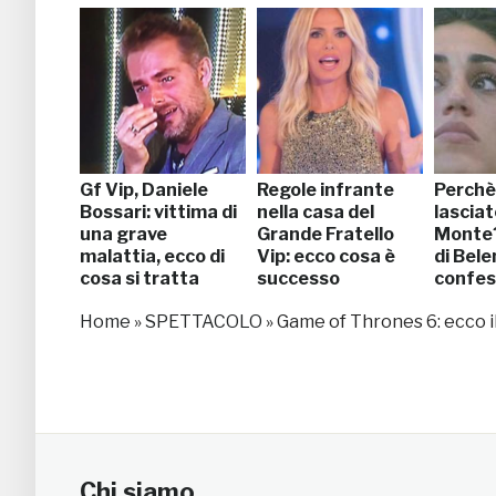
Gf Vip, Daniele
Regole infrante
Perchè 
Bossari: vittima di
nella casa del
lascia
una grave
Grande Fratello
Monte?
malattia, ecco di
Vip: ecco cosa è
di Bele
cosa si tratta
successo
confes
[VIDEO]
tolto il
Home
»
SPETTACOLO
»
Game of Thrones 6: ecco il
[VIDEO
Chi siamo