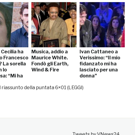
Cecilia ha
Musica, addio a
Ivan Cattaneo a
to Francesco
Maurice White.
Verissimo: “Il mio
 La sorella
Fondò gli Earth,
fidanzato mi ha
n lo
Wind & Fire
lasciato per una
sa: “Mi ha
donna”
 sorriso”
 riassunto della puntata 6×01 (LEGGI)
]
Tweets by VNews24