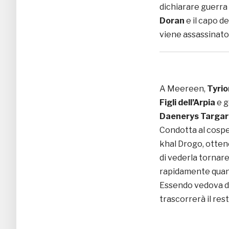
dichiarare guerra
Doran
e il capo d
viene assassinato
A Meereen,
Tyrio
Figli dell’Arpia
e g
Daenerys Targa
Condotta al cospe
khal Drogo, ottene
di vederla tornar
rapidamente quando
Essendo vedova di
trascorrerà il res