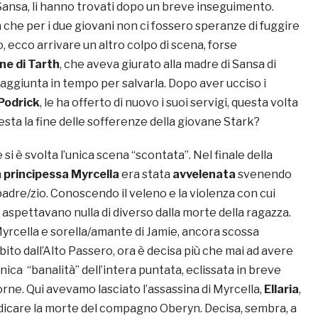
 Sansa, li hanno trovati dopo un breve inseguimento.
he per i due giovani non ci fossero speranze di fuggire
 ecco arrivare un altro colpo di scena, forse
ne di Tarth
, che aveva giurato alla madre di Sansa di
raggiunta in tempo per salvarla. Dopo aver ucciso i
Podrick
, le ha offerto di nuovo i suoi servigi, questa volta
esta la fine delle sofferenze della giovane Stark?
si è svolta l’unica scena “scontata”. Nel finale della
a
principessa Myrcella
era stata
avvelenata
svenendo
 padre/zio. Conoscendo il veleno e la violenza con cui
si aspettavano nulla di diverso dalla morte della ragazza.
Myrcella e sorella/amante di Jamie, ancora scossa
ubito dall’Alto Passero, ora è decisa più che mai ad avere
Unica “banalità” dell’intera puntata, eclissata in breve
orne. Qui avevamo lasciato l’assassina di Myrcella,
Ellaria
,
dicare la morte del compagno Oberyn. Decisa, sembra, a