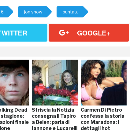
 6
jon snow
puntata
TWITTER
GOOGLE+
lking Dead
Striscia la Notizia
Carmen Di Pietro
 stagione:
consegna il Tapiro
confessa la storia
azioni finale
a Belen: parla di
con Maradona: i
gione
Iannone e Lucarelli
dettagli hot