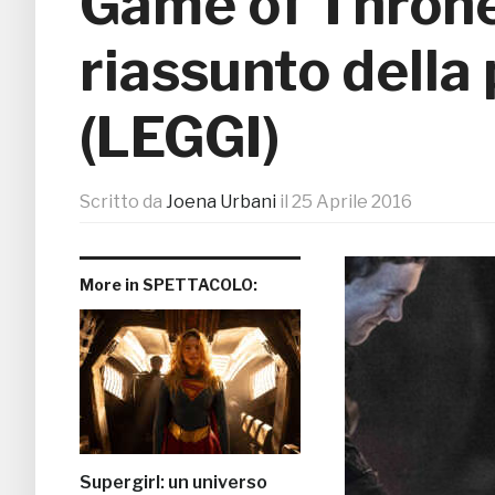
Game of Thrones
riassunto della
(LEGGI)
Scritto da
Joena Urbani
il
25 Aprile 2016
More in SPETTACOLO:
Supergirl: un universo