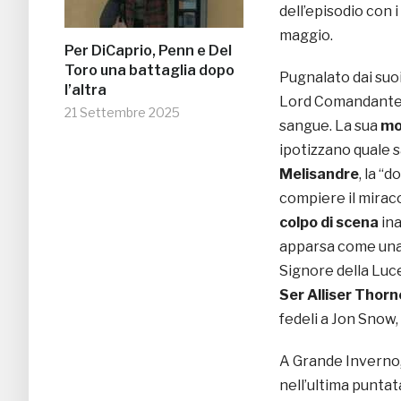
dell’episodio con i
maggio.
Per DiCaprio, Penn e Del
Toro una battaglia dopo
Pugnalato dai suoi
l’altra
Lord Comandante d
21 Settembre 2025
sangue. La sua
mo
ipotizzano quale s
Melisandre
, la “
compiere il mirac
colpo di scena
ina
apparsa come un
Signore della Luc
Ser Alliser Thorn
fedeli a Jon Snow
A Grande Inverno
nell’ultima puntat