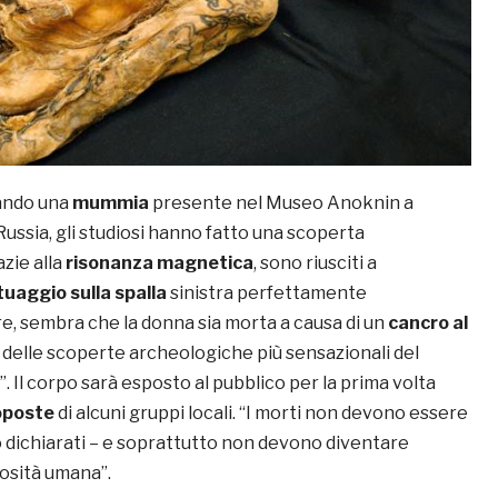
ando una
mummia
presente nel Museo Anoknin a
Russia, gli studiosi hanno fatto una scoperta
zie alla
risonanza magnetica
, sono riusciti a
tuaggio sulla spalla
sinistra perfettamente
re, sembra che la donna sia morta a causa di un
cancro al
a delle scoperte archeologiche più sensazionali del
 Il corpo sarà esposto al pubblico per la prima volta
oposte
di alcuni gruppi locali. “I morti non devono essere
o dichiarati – e soprattutto non devono diventare
iosità umana”.