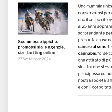
Una mummia unica 
conservatasi per 
che il corpo ritr
ai 25 anni, sopra
sorprendente però
presunta causa de
Scommesse ippiche:
cancro al seno
. 
promossi sia le agenzie,
sia il betting online
cannabis
, forse 
27 Settembre 2024
che attirato di più
sinistra che si es
principessa quindi
nostra società: af
e con il corpo ta