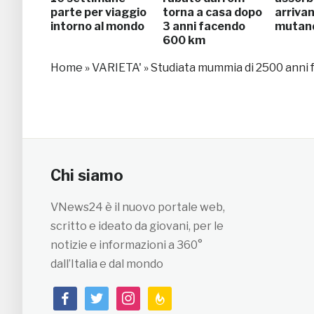
parte per viaggio
torna a casa dopo
arrivan
intorno al mondo
3 anni facendo
mutand
600 km
Home
»
VARIETA'
»
Studiata mummia di 2500 anni f
Chi siamo
VNews24 è il nuovo portale web,
scritto e ideato da giovani, per le
notizie e informazioni a 360°
dall’Italia e dal mondo
facebook
twitter
instagram
feedburner