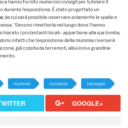
osca hanno fornito numerosi consigli per tutelare il
 durante l’esposizione. È stato progettato un
ro
, da cui sarà possibile osservare solamente le spalle e
cipessa. “Devono rimetterla nel luogo dove l’hanno
chiarato i protestanti locali– appartiene alla sua tomba,
edono infatti che l’esposizione della mummia riverserà
a zona, già colpita da terremoti, alluvioni e grandine
vamento.
mummia
risonanza
tatuaggio
TWITTER
GOOGLE+