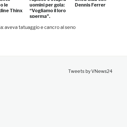
o le
uomini per gola:
Dennis Ferrer
ine Thinx
“Vogliamo il loro
sperma”.
Arrestate
a: aveva tatuaggio e cancro al seno
Tweets by VNews24