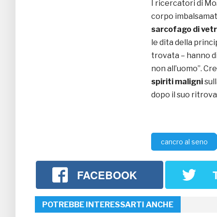
I ricercatori di M
corpo imbalsamato
sarcofago di vet
le dita della prin
trovata – hanno di
non all’uomo”. Cr
spiriti maligni
sull
dopo il suo ritro
cancro al seno
FACEBOOK
POTREBBE INTERESSARTI ANCHE