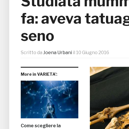
Studiata mummi
fa: aveva tatua
seno
Scritto da
Joena Urbani
il
10 Giugno 2016
More in VARIETA':
Come scegliere la