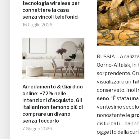
tecnologia wireless per
connettere la casa
senza vincoli telefonici
16 Luglio 2026
RUSSIA – Analizz
Gorno-Altaisk, in 
sorprendente. Gra
visualizzare un
ta
Arredamento & Giardino
conservato. Inolt
online: +72% nelle
seno
. “È stata un
intenzioni d’acquisto. Gli
ventesimo secolo”.
italiani non temono più di
comprare un divano
nonostante le
pr
senza toccarlo
disturbati – hann
7 Giugno 2026
oggetto della cur