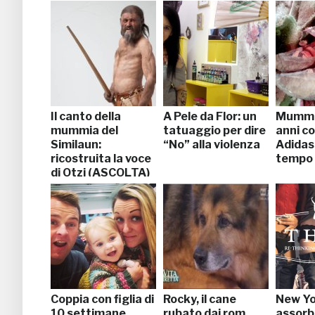
Il canto della
A Pele da Flor: un
Mummi
mummia del
tatuaggio per dire
anni c
Similaun:
“No” alla violenza
Adidas:
ricostruita la voce
tempo 
di Otzi (ASCOLTA)
Coppia con figlia di
Rocky, il cane
New Yo
10 settimane
rubato dai rom
assorb