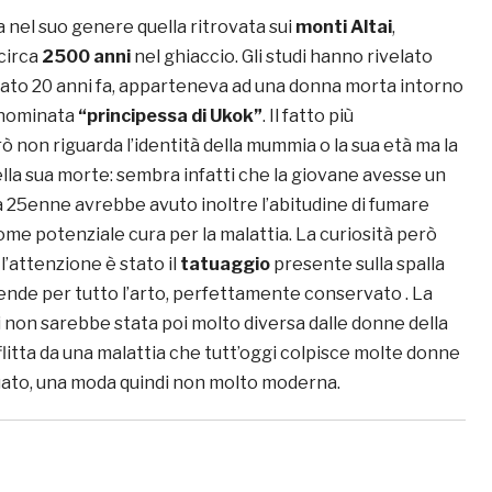
nel suo genere quella ritrovata sui
monti Altai
,
circa
2500 anni
nel ghiaccio. Gli studi hanno rivelato
ovato 20 anni fa, apparteneva ad una donna morta intorno
nnominata
“principessa di Ukok”
. Il fatto più
 non riguarda l’identità della mummia o la sua età ma la
lla sua morte: sembra infatti che la giovane avesse un
La 25enne avrebbe avuto inoltre l’abitudine di fumare
come potenziale cura per la malattia. La curiosità però
 l’attenzione è stato il
tatuaggio
presente sulla spalla
tende per tutto l’arto, perfettamente conservato . La
 non sarebbe stata poi molto diversa dalle donne della
flitta da una malattia che tutt’oggi colpisce molte donne
tuato, una moda quindi non molto moderna.