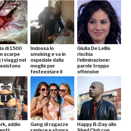
a di 1500
Indossa lo
Giulia De Lellis
on scarpe
smoking e va in
rischia
 i viaggi nel
ospedale dalla
l’eliminazione:
esistono
moglie per
parole troppo
festeggiare il
offensive
57esimo
anniversario
rk, addio
Gang di ragazze
Happy B-Day allo
enti:
rapisce e stupra
Shed Club con