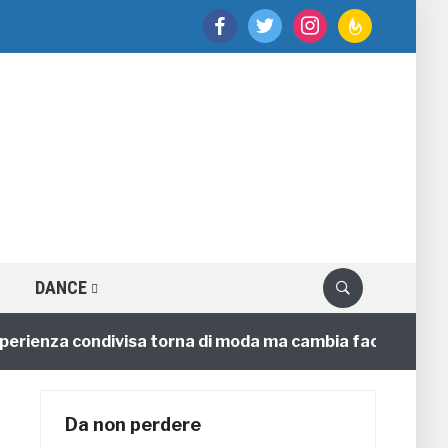
facebook
twitter
instagram
feedburner
DANCE
enza condivisa torna di moda ma cambia faccia
4 ann
Da non perdere