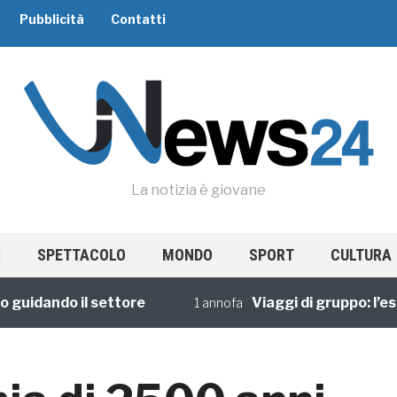
Pubblicità
Contatti
La notizia è giovane
SPETTACOLO
MONDO
SPORT
CULTURA
dando il settore
Viaggi di gruppo: l’esperi
1 annofa