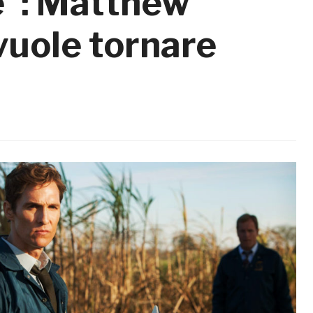
e”: Matthew
uole tornare