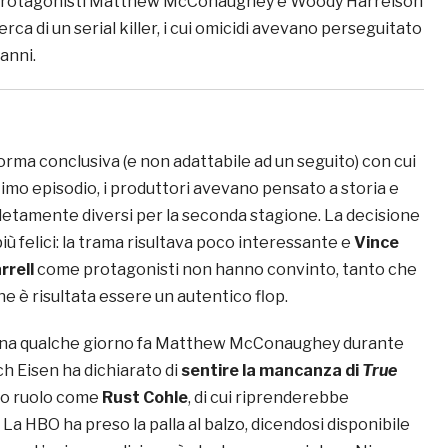
 protagonisti Matthew McConaughey e Woody Harrelson
rca di un serial killer, i cui omicidi avevano perseguitato
 anni.
orma conclusiva (e non adattabile ad un seguito) con cui
timo episodio, i produttori avevano pensato a storia e
tamente diversi per la seconda stagione. La decisione
più felici: la trama risultava poco interessante e
Vince
rrell
come protagonisti non hanno convinto, tanto che
e è risultata essere un autentico flop.
na qualche giorno fa Matthew McConaughey durante
ch Eisen
ha dichiarato di
sentire la mancanza di
True
suo ruolo come
Rust Cohle
, di cui riprenderebbe
. La HBO ha preso la palla al balzo, dicendosi disponibile