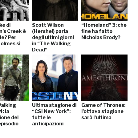
ke di
Scott Wilson
“Homeland” 3: che
’s Creek è
(Hershel) parla
fine ha fatto
le? Per
degli ultimi giorni
Nicholas Brody?
Holmes sì
in “The Walking
Dead”
alking
Ultima stagione di
Game of Thrones:
: la
“CSI New York”:
l’ottava stagione
ione del
tutte le
sarà l’ultima
episodio
anticipazioni