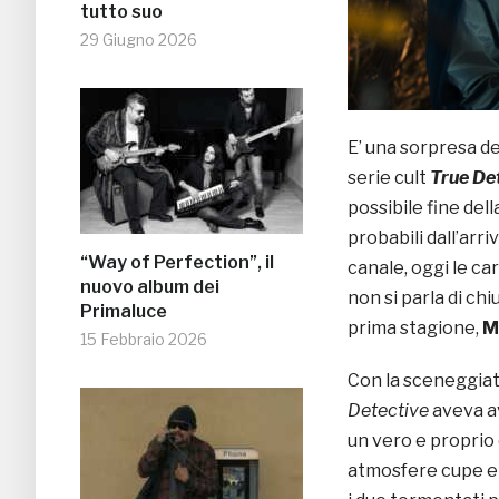
tutto suo
29 Giugno 2026
E’ una sorpresa de
serie cult
True De
possibile fine del
probabili dall’arr
“Way of Perfection”, il
canale, oggi le c
nuovo album dei
non si parla di ch
Primaluce
prima stagione,
M
15 Febbraio 2026
Con la sceneggiat
Detective
aveva a
un vero e proprio 
atmosfere cupe e o