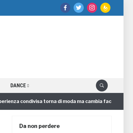
facebook
twitter
instagram
feedburner
DANCE
enza condivisa torna di moda ma cambia faccia
4 ann
Da non perdere