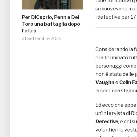
i due tormentati
si muovevano in ce
i detective per 17
Per DiCaprio, Penn e Del
Toro una battaglia dopo
l’altra
21 Settembre 2025
Considerando la f
era terminato l’ul
personaggi comple
non è stata delle 
Vaughn
e
Colin Fa
la seconda stagion
Ed ecco che appe
un’intervista di
Ri
Detective
, e del 
volentieri le vesti