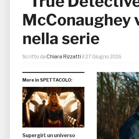
“True Detectiv
McConaughey v
nella serie
Scritto da
Chiara Rizzatti
il
27 Giugno 2016
More in SPETTACOLO:
Supergirl: un universo