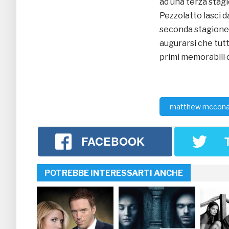
ad una terza stag
Pezzolatto lasci d
seconda stagione
augurarsi che tutt
primi memorabili o
matthew mccon
FACEBOOK
POTREBBE INTERESSARTI ANCHE