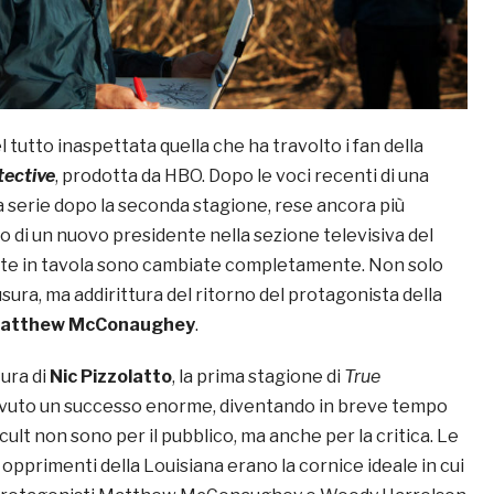
l tutto inaspettata quella che ha travolto i fan della
tective
, prodotta da HBO. Dopo le voci recenti di una
la serie dopo la seconda stagione, rese ancora più
ivo di un nuovo presidente nella sezione televisiva del
arte in tavola sono cambiate completamente. Non solo
iusura, ma addirittura del ritorno del protagonista della
atthew McConaughey
.
ura di
Nic Pizzolatto
, la prima stagione di
True
vuto un successo enorme, diventando in breve tempo
cult non sono per il pubblico, ma anche per la critica. Le
pprimenti della Louisiana erano la cornice ideale in cui