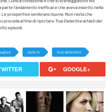
ione. L’unica condizione è che lo sceneggiatore Nic
a parte l’andamento inefficace che aveva inserito nella
. Le prospettive sembrano buone. Non resta che
o proceda al fine di riportare
True Detective
ai fasti dei
tto episodi.
aughey
serie tv
true detective
TWITTER
GOOGLE+