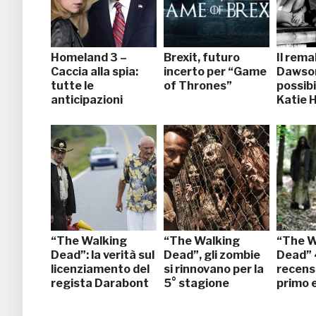
Homeland 3 –
Brexit, futuro
Il rema
Caccia alla spia:
incerto per “Game
Dawson
tutte le
of Thrones”
possibi
anticipazioni
Katie 
“The Walking
“The Walking
“The W
Dead”: la verità sul
Dead”, gli zombie
Dead” 4
licenziamento del
si rinnovano per la
recens
regista Darabont
5° stagione
primo 