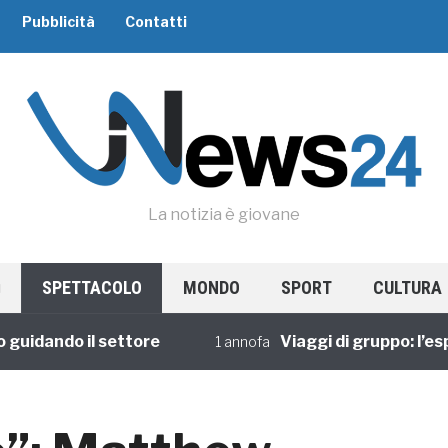
Pubblicità
Contatti
La notizia è giovane
SPETTACOLO
MONDO
SPORT
CULTURA
dando il settore
Viaggi di gruppo: l’esperi
1 annofa