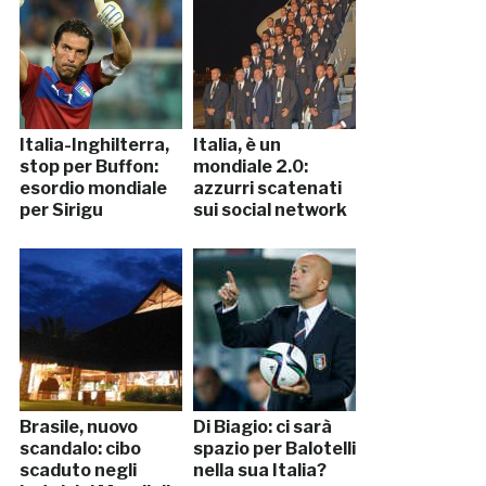
Italia-Inghilterra,
Italia, è un
stop per Buffon:
mondiale 2.0:
esordio mondiale
azzurri scatenati
per Sirigu
sui social network
Brasile, nuovo
Di Biagio: ci sarà
scandalo: cibo
spazio per Balotelli
scaduto negli
nella sua Italia?