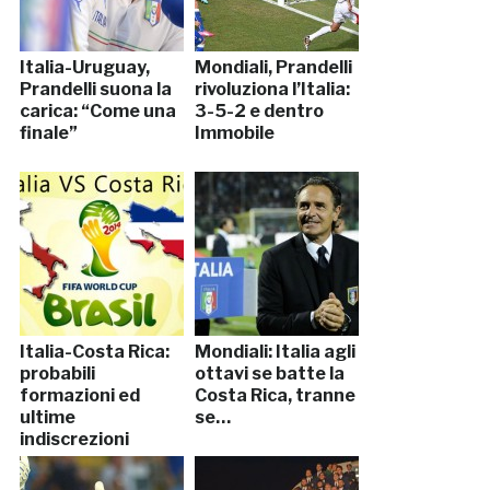
Italia-Uruguay,
Mondiali, Prandelli
Prandelli suona la
rivoluziona l’Italia:
carica: “Come una
3-5-2 e dentro
finale”
Immobile
Italia-Costa Rica:
Mondiali: Italia agli
probabili
ottavi se batte la
formazioni ed
Costa Rica, tranne
ultime
se…
indiscrezioni