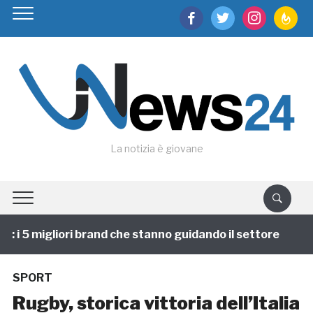
facebook
twitter
instagram
feedburn
La notizia è giovane
i 5 migliori brand che stanno guidando il settore
1 
SPORT
Rugby, storica vittoria dell’Italia