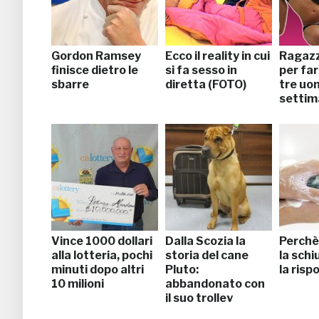
Gordon Ramsey
Ecco il reality in cui
Ragazz
finisce dietro le
si fa sesso in
per fa
sbarre
diretta (FOTO)
tre uom
settim
Vince 1000 dollari
Dalla Scozia la
Perchè 
alla lotteria, pochi
storia del cane
la sch
minuti dopo altri
Pluto:
la risp
10 milioni
abbandonato con
il suo trolley