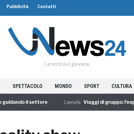
Pubblicità
Contatti
La notizia è giovane
SPETTACOLO
MONDO
SPORT
CULTURA
dando il settore
Viaggi di gruppo: l’esper
1 annofa