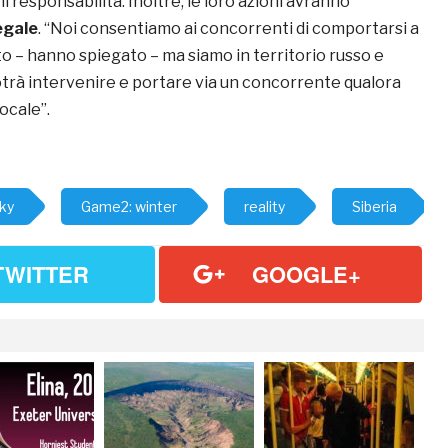
 responsabilità. Inoltre, le loro azioni avranno
egale
. “Noi consentiamo ai concorrenti di comportarsi a
o – hanno spiegato – ma siamo in territorio russo e
trà intervenire e portare via un concorrente qualora
ocale”.
ky
Game2: winter
reality
Siberia
TWITTER
GOOGLE+