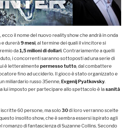
”
, ecco il nome del nuovo reality show che andrà in onda
a e durerà
9 mesi
, al termine dei quali il vincitore si
premio da
1,5 milioni di dollari
. Contrariamente a quelli
duto, i concorrenti saranno sottoposti ad una serie di
cui è letteralmente
permesso tutto
, dal combattere
ocatore fino ad ucciderlo. Il gioco è stato organizzato e
un miliardario russo 35enne,
Evgenij Pyatkovsky
.
da lui imposto per partecipare allo spettacolo è la
sanità
à iscritte 60 persone, ma solo
30
di loro verranno scelte
uesto insolito show, che è sembra essersi ispirato agli
l romanzo di fantascienza di Suzanne Collins. Secondo