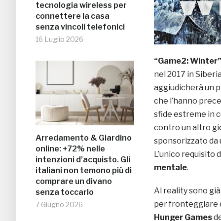
tecnologia wireless per
connettere la casa
senza vincoli telefonici
16 Luglio 2026
“Game2: Winter
nel 2017 in Siberi
aggiudicherà un 
che l’hanno prece
sfide estreme in 
contro un altro gi
Arredamento & Giardino
sponsorizzato da 
online: +72% nelle
L’unico requisito 
intenzioni d’acquisto. Gli
mentale
.
italiani non temono più di
comprare un divano
Al reality sono gi
senza toccarlo
per fronteggiare q
7 Giugno 2026
Hunger Games
de