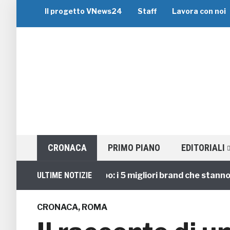
Il progetto VNews24
Staff
Lavora con noi
CRONACA
PRIMO PIANO
EDITORIALI
Viaggi di Gruppo: i 5 migliori brand che stanno gui
ULTIME NOTIZIE
CRONACA
,
ROMA