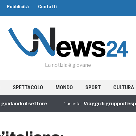
Pubblicità
Contatti
La notizia è giovane
SPETTACOLO
MONDO
SPORT
CULTURA
dando il settore
Viaggi di gruppo: l’esperi
1 annofa