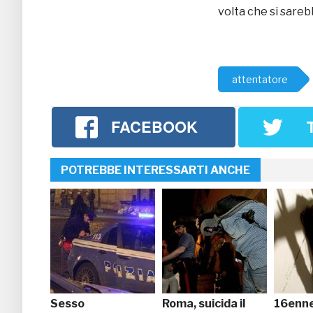
volta che si sarebb
attentatore
FACEBOOK
POTREBBE INTERESSARTI ANCHE
Sesso
Roma, suicida il
16enne