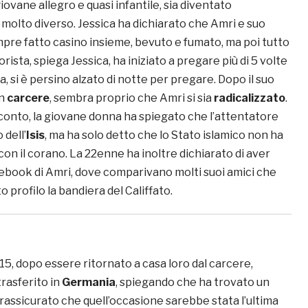
giovane allegro e quasi infantile, sia diventato
olto diverso. Jessica ha dichiarato che Amri e suo
re fatto casino insieme, bevuto e fumato, ma poi tutto
orista, spiega Jessica, ha iniziato a pregare più di 5 volte
a, si è persino alzato di notte per pregare. Dopo il suo
in
carcere
, sembra proprio che Amri si sia
radicalizzato
.
cconto, la giovane donna ha spiegato che l’attentatore
 dell’
Isis
, ma ha solo detto che lo Stato islamico non ha
con il corano. La 22enne ha inoltre dichiarato di aver
acebook di Amri, dove comparivano molti suoi amici che
profilo la bandiera del Califfato.
15, dopo essere ritornato a casa loro dal carcere,
trasferito in
Germania
, spiegando che ha trovato un
 rassicurato che quell’occasione sarebbe stata l’ultima