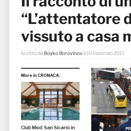
Il racconto di un
“L’attentatore d
vissuto a casa 
Scritto da
Boyko Borovinov
il
10 Febbraio 2017
More in CRONACA:
Club Med: San Sicario in