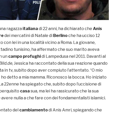
 una ragazza
italiana
di 22 anni, ha dichiarato che
Anis
re
dei mercatini di Natale di
Berlino
che ha ucciso 12
o con lei in una località vicino a Roma. La giovane,
ttadino tunisino, ha affermato che suo marito aveva
n un
campo profughi
di Lampedusa nel 2011. Davanti al
Bild.de
, Jessica ha raccontato della sua reazione quando
sta in tv, subito dopo aver compiuto l’attentato. “O mio
, ho detto a mia mamma. Riconosco la bocca. Ho iniziato
La 22enne ha spiegato che, subito dopo l’uccisione di
 perquisito
casa
sua, ma lei ha rassicurato che la sua
 avere nulla a che fare con dei fondamentalisti islamici.
ontato del
cambiamento
di Anis Amri, spiegando che