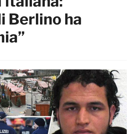
’italiana:
i Berlino ha
mia”