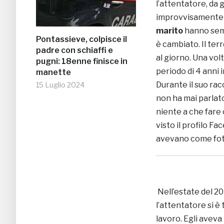
l’attentatore, da 
improvvisamente m
marito
hanno semp
Pontassieve, colpisce il
è cambiato. Il terr
padre con schiaffi e
al giorno. Una volt
pugni: 18enne finisce in
periodo di 4 anni 
manette
Durante il suo ra
15 Luglio 2024
non ha mai parlato
niente a che fare 
visto il profilo F
avevano come foto 
Nell’estate del 20
l’attentatore si è 
lavoro. Egli aveva