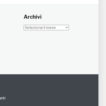
Archivi
Archivi
tti