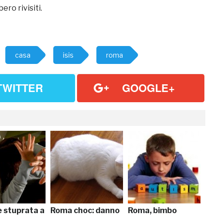
ero rivisiti.
casa
isis
roma
TWITTER
GOOGLE+
 stuprata a
Roma choc: danno
Roma, bimbo