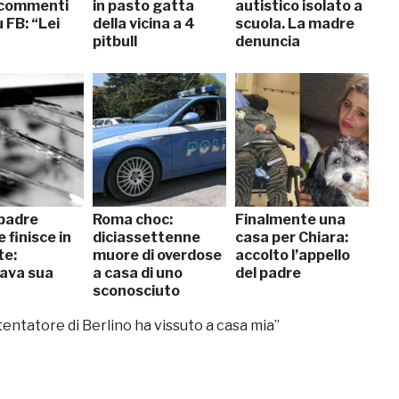
 commenti
in pasto gatta
autistico isolato a
 FB: “Lei
della vicina a 4
scuola. La madre
pitbull
denuncia
padre
Roma choc:
Finalmente una
finisce in
diciassettenne
casa per Chiara:
te:
muore di overdose
accolto l’appello
tava sua
a casa di uno
del padre
sconosciuto
attentatore di Berlino ha vissuto a casa mia”