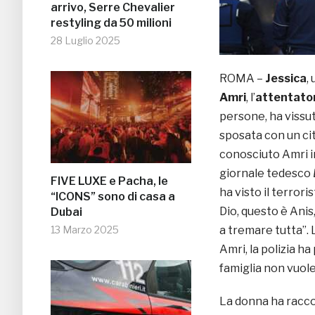
arrivo, Serre Chevalier
restyling da 50 milioni
28 Luglio 2025
ROMA –
Jessica
,
Amri
, l’
attentato
persone, ha vissut
sposata con un ci
conosciuto Amri i
giornale tedesco
FIVE LUXE e Pacha, le
ha visto il terrori
“ICONS” sono di casa a
Dio, questo è Anis
Dubai
13 Marzo 2025
a tremare tutta”. 
Amri, la polizia ha
famiglia non vuole
La donna ha racc