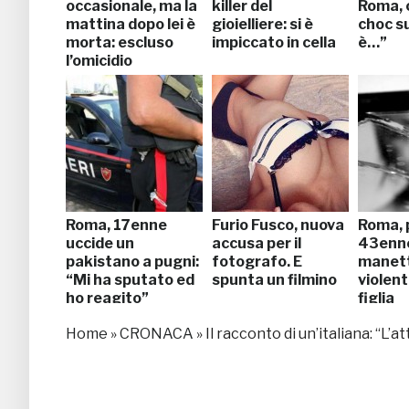
occasionale, ma la
killer del
Roma,
mattina dopo lei è
gioielliere: si è
choc su
morta: escluso
impiccato in cella
è…”
l’omicidio
Roma, 17enne
Furio Fusco, nuova
Roma, 
uccide un
accusa per il
43enne 
pakistano a pugni:
fotografo. E
manet
“Mi ha sputato ed
spunta un filmino
violen
ho reagito”
figlia
Home
»
CRONACA
»
Il racconto di un’italiana: “L’