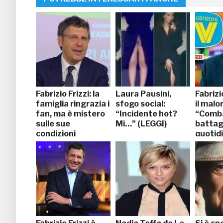
Fabrizio Frizzi: la
Laura Pausini,
Fabrizi
famiglia ringrazia i
sfogo social:
il malo
fan, ma è mistero
“Incidente hot?
“Comba
sulle sue
Mi…” (LEGGI)
battag
condizioni
quotid