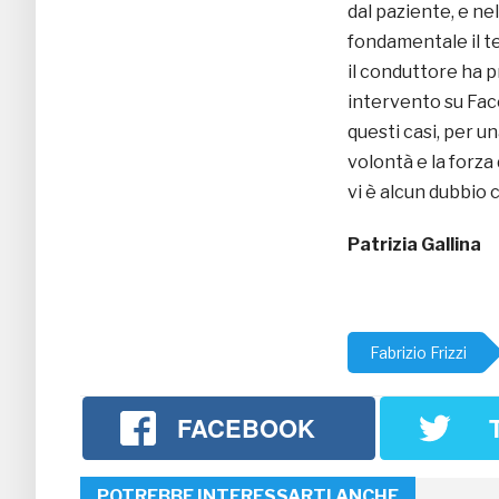
dal paziente, e ne
fondamentale il te
il conduttore ha 
intervento su Face
questi casi, per 
volontà e la forz
vi è alcun dubbio 
Patrizia Gallina
Fabrizio Frizzi
FACEBOOK
POTREBBE INTERESSARTI ANCHE