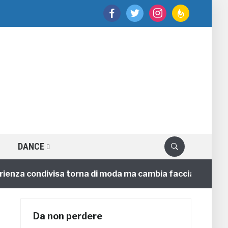
facebook
twitter
instagram
feedburner
DANCE
 condivisa torna di moda ma cambia faccia
C
4 annifa
Da non perdere