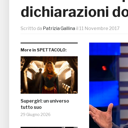
dichiarazioni d
Scritto da
Patrizia Gallina
il
11 Novembre 2017
More in SPETTACOLO:
Supergirl: un universo
tutto suo
29 Giugno 2026