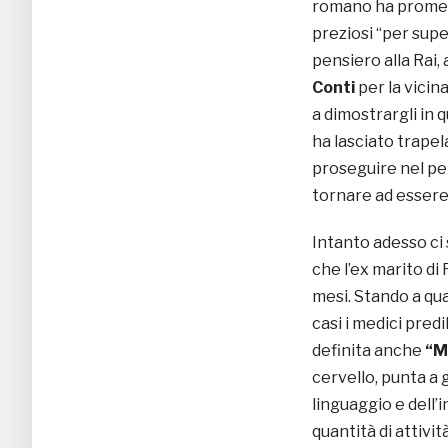
romano ha promess
preziosi “per supe
pensiero alla Rai, 
Conti
per la vici
a dimostrargli in
ha lasciato trapel
proseguire nel pe
tornare ad essere 
Intanto adesso ci
che l’ex marito di
mesi. Stando a qua
casi i medici pred
definita anche
“M
cervello, punta a 
linguaggio e dell’
quantità di attivit