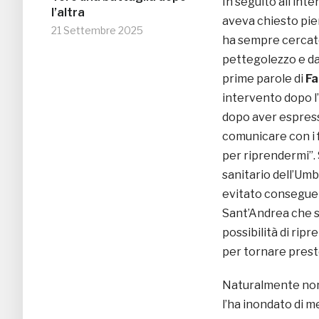
In seguito all’int
l’altra
aveva chiesto pien
21 Settembre 2025
ha sempre cercato 
pettegolezzo e dal
prime parole di
Fa
intervento dopo l’
dopo aver espresso
comunicare con i
per riprendermi”. 
sanitario dell’Um
evitato conseguen
Sant’Andrea che so
possibilità di rip
per tornare presto
Naturalmente non 
l’ha inondato di m