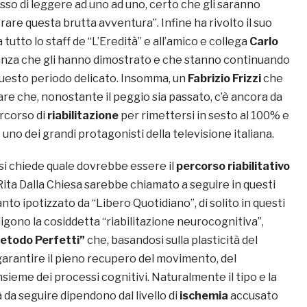
o di leggere ad uno ad uno, certo che gli saranno
rare questa brutta avventura”. Infine ha rivolto il suo
a tutto lo staff de “L’Eredità” e all’amico e collega
Carlo
nanza che gli hanno dimostrato e che stanno continuando
 questo periodo delicato. Insomma, un
Fabrizio Frizzi
che
are che, nonostante il peggio sia passato, c’è ancora da
rcorso di
riabilitazione
per rimettersi in sesto al 100% e
uno dei grandi protagonisti della televisione italiana.
 si chiede quale dovrebbe essere il
percorso riabilitativo
 Rita Dalla Chiesa sarebbe chiamato a seguire in questi
nto ipotizzato da “Libero Quotidiano”, di solito in questi
iligono la cosiddetta “riabilitazione neurocognitiva”,
etodo Perfetti”
che, basandosi sulla plasticità del
garantire il pieno recupero del movimento, del
insieme dei processi cognitivi. Naturalmente il tipo e la
à da seguire dipendono dal livello di
ischemia
accusato