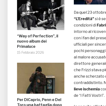
Da quel 23 ottobre
“L’Eredità”
si è s
condizioni di
Fabri
intorno al ricover
“Way of Perfection”, il
con i fan del pres
nuovo album dei
ufficiali per since
Primaluce
pochi personaggi 
15 Febbraio 2026
al malore accusat
direttore generale
che Frizzi stava p
anche scherzato co
contraddistinto. N
lieve ischemia
com
de “I Fatti Vostri”.
Per DiCaprio, Penn e Del
Toro una battaglia dopo