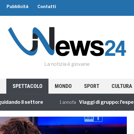
Pubblicità
Contatti
La notizia è giovane
SPETTACOLO
MONDO
SPORT
CULTURA
 il settore
Viaggi di gruppo: l’esperienza
1 annofa