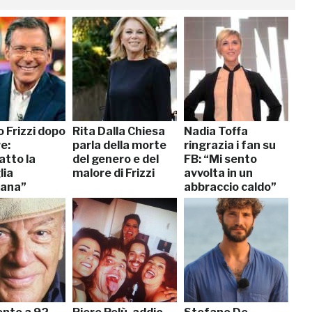
o Frizzi dopo
Rita Dalla Chiesa
Nadia Toffa
re:
parla della morte
ringrazia i fan su
tto la
del genero e del
FB: “Mi sento
lia
malore di Frizzi
avvolta in un
iana”
abbraccio caldo”