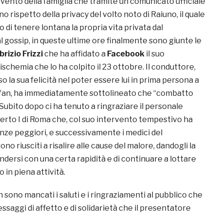
ervento della famiglia che tramite un comunicato ufficiale
o rispetto della privacy del volto noto di Raiuno, il quale
di tenere lontana la propria vita privata dal
 gossip, in queste ultime ore finalmente sono giunte le
brizio Frizzi
che ha affidato a
Facebook
il suo
ischemia che lo ha colpito il 23 ottobre. Il conduttore,
 la sua felicità nel poter essere lui in prima persona a
 fan, ha immediatamente sottolineato che “combatto
Subito dopo ci ha tenuto a ringraziare il personale
berto I di Roma che, col suo intervento tempestivo ha
ze peggiori, e successivamente i medici del
no riusciti a risalire alle cause del malore, dandogli la
rendersi con una certa rapidità e di continuare a lottare
 in piena attività.
sono mancati i saluti e i ringraziamenti al pubblico che
essaggi di affetto e di solidarietà che il presentatore