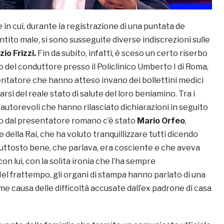
 in cui, durante la registrazione di una puntata de
entito male, si sono susseguite diverse indiscrezioni sulle
zio Frizzi.
Fin da subito, infatti, è sceso un certo riserbo
o del conduttore presso il Policlinico Umberto I di Roma,
entatore che hanno atteso invano dei bollettini medici
rarsi del reale stato di salute del loro beniamino. Tra i
autorevoli che hanno rilasciato dichiarazioni in seguito
o dal presentatore romano c’è stato
Mario Orfeo
,
 della Rai, che ha voluto tranquillizzare tutti dicendo
iuttosto bene, che parlava, era cosciente e che aveva
n lui, con la solita ironia che l’ha sempre
el frattempo, gli organi di stampa hanno parlato di una
e causa delle difficoltà accusate dall’ex padrone di casa