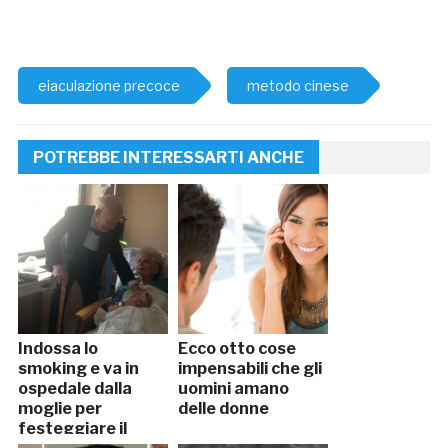
eiaculazione precoce
metodo cinese
POTREBBE INTERESSARTI ANCHE
Indossa lo
Ecco otto cose
smoking e va in
impensabili che gli
ospedale dalla
uomini amano
moglie per
delle donne
festeggiare il