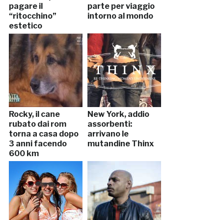
pagare il
parte per viaggio
“ritocchino”
intorno al mondo
estetico
Rocky, il cane
New York, addio
rubato dai rom
assorbenti:
torna a casa dopo
arrivano le
3 anni facendo
mutandine Thinx
600 km