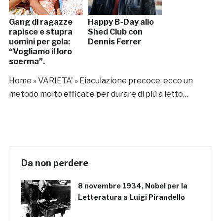
Gang di ragazze
Happy B-Day allo
rapisce e stupra
Shed Club con
uomini per gola:
Dennis Ferrer
“Vogliamo il loro
sperma”.
Arrestate
Home
»
VARIETA'
»
Eiaculazione precoce: ecco un
metodo molto efficace per durare di più a letto…
Da non perdere
8 novembre 1934, Nobel per la
Letteratura a Luigi Pirandello