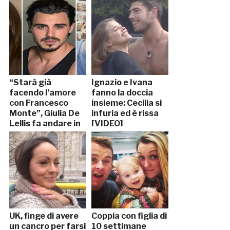
57esimo
anniversario
“Starà già
Ignazio e Ivana
facendo l’amore
fanno la doccia
con Francesco
insieme: Cecilia si
Monte”, Giulia De
infuria ed è rissa
Lellis fa andare in
[VIDEO]
crisi Ignazio
UK, finge di avere
Coppia con figlia di
un cancro per farsi
10 settimane