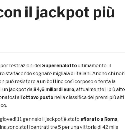
on il jackpot più
per l’estrazioni del
Superenalotto
ultimamente, il
o sta facendo sognare migliaia di italiani. Anche chi non
on può resistere a un bottino così corposo e tenta la
di un jackpot da
84,6 miliardi euro
, attualmente il più alto
natosi all’
ottavo posto
nella classifica dei premi più alti
oco.
 giovedì 11 gennaio il jackpot è stato
sfiorato a Roma
,
na sono stati centrati tre 5 per una vittoria di 42 mila