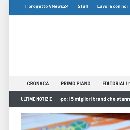
Il progetto VNews24
Staff
Lavora con noi
CRONACA
PRIMO PIANO
EDITORIALI
Viaggi di Gruppo: i 5 migliori brand che stanno guid
ULTIME NOTIZIE