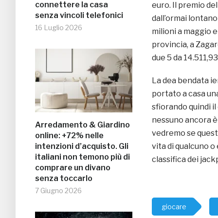
connettere la casa
euro. Il premio de
senza vincoli telefonici
dall’ormai lontano
16 Luglio 2026
milioni a maggio e
provincia, a Zagaro
due 5 da 14.511,93
La dea bendata ier
portato a casa una
sfiorando quindi i
nessuno ancora è r
Arredamento & Giardino
vedremo se questo
online: +72% nelle
intenzioni d’acquisto. Gli
vita di qualcuno o
italiani non temono più di
classifica dei jack
comprare un divano
senza toccarlo
7 Giugno 2026
giocare