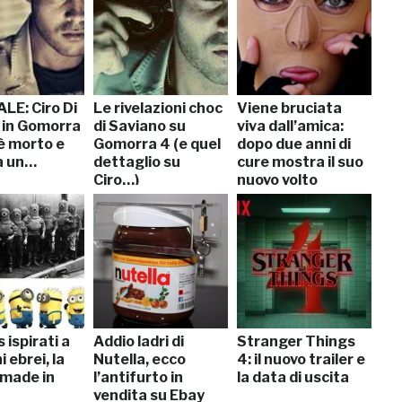
LE: Ciro Di
Le rivelazioni choc
Viene bruciata
 in Gomorra
di Saviano su
viva dall’amica:
è morto e
Gomorra 4 (e quel
dopo due anni di
a un…
dettaglio su
cure mostra il suo
Ciro…)
nuovo volto
[VIDEO]
 ispirati a
Addio ladri di
Stranger Things
 ebrei, la
Nutella, ecco
4: il nuovo trailer e
 made in
l’antifurto in
la data di uscita
vendita su Ebay