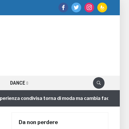
facebook
twitter
instagram
feedburner
DANCE
nza condivisa torna di moda ma cambia faccia
4 anni
Da non perdere