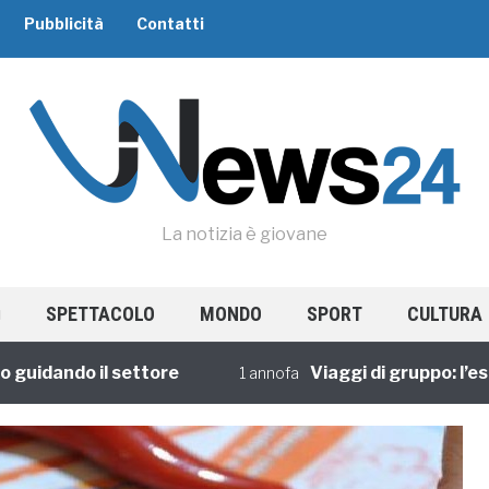
Pubblicità
Contatti
La notizia è giovane
SPETTACOLO
MONDO
SPORT
CULTURA
ando il settore
Viaggi di gruppo: l’esperie
1 annofa