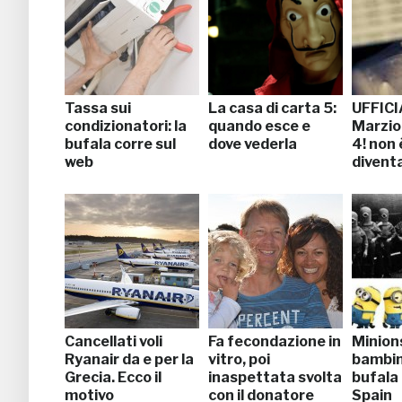
Tassa sui
La casa di carta 5:
UFFICIA
condizionatori: la
quando esce e
Marzio
bufala corre sul
dove vederla
4! non 
web
divent
Cancellati voli
Fa fecondazione in
Minions
Ryanair da e per la
vitro, poi
bambini
Grecia. Ecco il
inaspettata svolta
bufala
motivo
con il donatore
Spain