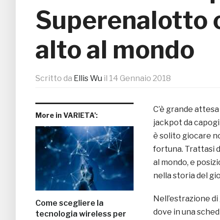
Superenalotto c
alto al mondo
Scritto da
Ellis Wu
il
14 Gennaio 2018
C’è grande attesa 
More in VARIETA':
jackpot da capogir
è solito giocare n
fortuna. Trattasi 
al mondo, e posizio
nella storia del gi
Nell’estrazione di
Come scegliere la
dove in una schedi
tecnologia wireless per