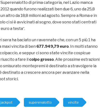
l Superenalotto di prima categoria, nel Lazio manca
 2012 quando furono realizzati ben due 6, uno da 25,8
 un altro da 18,8 milioni ad agosto. Sempre a Roma e in
lo ci si è avvicinati al sogno, dove sono stati centrati
 euro a testa“.
i sera ha baciato un ravennate che, con un 5 più 1 ha
 maxi vincita di ben
677.949,79 euro
. In molti stanno
l colpaccio, e seppur ci sono state vincite cospicue
iuscito a fare il
colpo grosso
. Alle prossime estrazioni
 smisurato montepremi è destinato a stravolgere la
 è destinato a crescere ancora per avanzare nella
pot storici.
jackpot
superenalotto
vincite