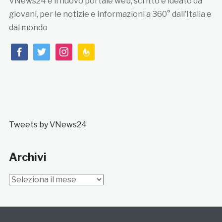
VNews24 è il nuovo portale web, scritto e ideato da
giovani, per le notizie e informazioni a 360° dall’Italia e
dal mondo
facebook
twitter
instagram
feedburner
Tweets by VNews24
Archivi
Archivi