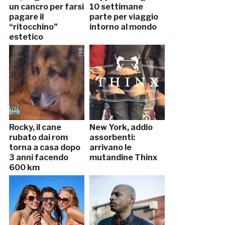
un cancro per farsi
10 settimane
pagare il
parte per viaggio
“ritocchino”
intorno al mondo
estetico
Rocky, il cane
New York, addio
rubato dai rom
assorbenti:
torna a casa dopo
arrivano le
3 anni facendo
mutandine Thinx
600 km