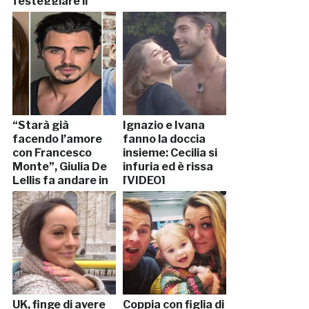
festeggiare il
57esimo
anniversario
“Starà già
Ignazio e Ivana
facendo l’amore
fanno la doccia
con Francesco
insieme: Cecilia si
Monte”, Giulia De
infuria ed è rissa
Lellis fa andare in
[VIDEO]
crisi Ignazio
UK, finge di avere
Coppia con figlia di