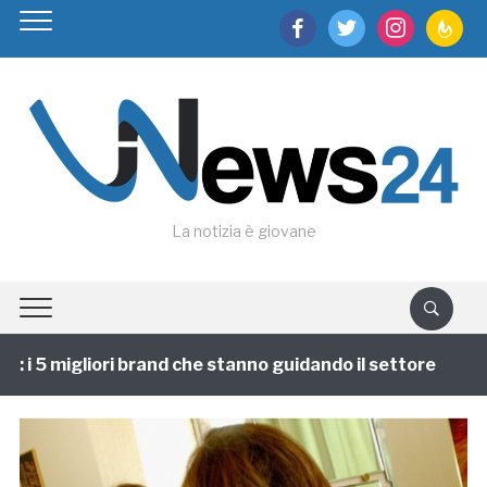
facebook
twitter
instagram
feedburn
La notizia è giovane
i 5 migliori brand che stanno guidando il settore
1 