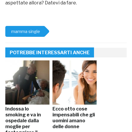
aspettate allora? Datevi da fare.
mamma single
POTREBBE INTERESSARTI ANCHE
Indossa lo
Ecco otto cose
smoking e va in
impensabili che gli
ospedale dalla
uomini amano
moglie per
delle donne