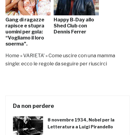
Gang di ragazze
Happy B-Day allo
rapisce e stupra
Shed Club con
uomini per gola:
Dennis Ferrer
“Vogliamo il loro
sperma”.
Arrestate
Home
»
VARIETA'
»
Come uscire con una mamma
single: ecco le regole da seguire per riuscirci
Da non perdere
8 novembre 1934, Nobel per la
Letteratura a Luigi Pirandello