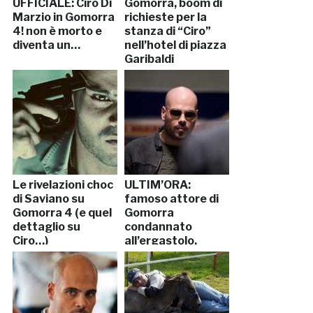
UFFICIALE: Ciro Di
Gomorra, boom di
Marzio in Gomorra
richieste per la
4! non è morto e
stanza di “Ciro”
diventa un…
nell’hotel di piazza
Garibaldi
Le rivelazioni choc
ULTIM’ORA:
di Saviano su
famoso attore di
Gomorra 4 (e quel
Gomorra
dettaglio su
condannato
Ciro…)
all’ergastolo.
“Uccise un…