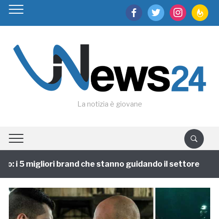
facebook
twitter
instagram
feedburn
La notizia è giovane
 i 5 migliori brand che stanno guidando il settore
1