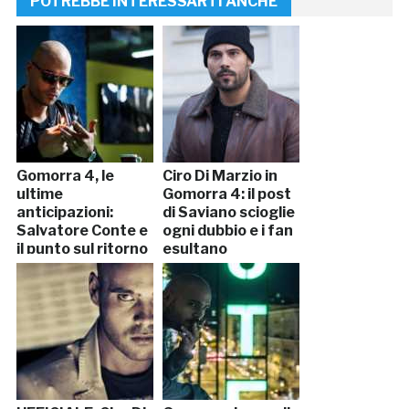
POTREBBE INTERESSARTI ANCHE
Gomorra 4, le
Ciro Di Marzio in
ultime
Gomorra 4: il post
anticipazioni:
di Saviano scioglie
Salvatore Conte e
ogni dubbio e i fan
il punto sul ritorno
esultano
di Ciro