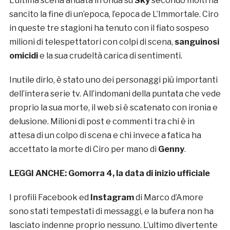
L’ultima scena andata in onda su
Sky
secondo molti ha
sancito la fine di un’epoca, l’epoca de L’Immortale. Ciro
in queste tre stagioni ha tenuto con il fiato sospeso
milioni di telespettatori con colpi di scena,
sanguinosi
omicidi
e la sua crudeltà carica di sentimenti.
Inutile dirlo, è stato uno dei personaggi più importanti
dell’intera serie tv. All’indomani della puntata che vede
proprio la sua morte, il web si è scatenato con ironia e
delusione. Milioni di post e commenti tra chi è in
attesa di un colpo di scena e chi invece a fatica ha
accettato la morte di Ciro per mano di
Genny
.
LEGGI ANCHE: Gomorra 4, la data di inizio ufficiale
I profili Facebook ed
Instagram
di Marco d’Amore
sono stati tempestati di messaggi, e la bufera non ha
lasciato indenne proprio nessuno. L’ultimo divertente