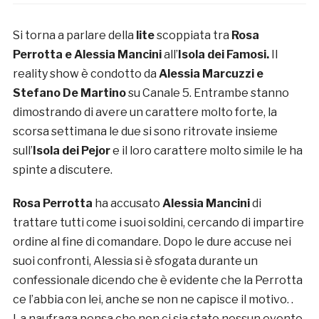
Si torna a parlare della
lite
scoppiata tra
Rosa
Perrotta e Alessia Mancini
all’
Isola dei Famosi.
Il
reality show è condotto da
Alessia Marcuzzi e
Stefano De Martino
su Canale 5. Entrambe stanno
dimostrando di avere un carattere molto forte, la
scorsa settimana le due si sono ritrovate insieme
sull’
Isola dei Pejor
e il loro carattere molto simile le ha
spinte a discutere.
Rosa Perrotta
ha accusato
Alessia Mancini
di
trattare tutti come i suoi soldini, cercando di impartire
ordine al fine di comandare. Dopo le dure accuse nei
suoi confronti, Alessia si è sfogata durante un
confessionale dicendo che è evidente che la Perrotta
ce l’abbia con lei, anche se non ne capisce il motivo. .
La naufraga pensa che non ci sia stato nessun evento