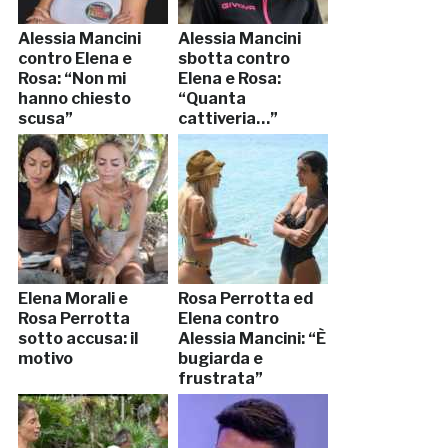
Alessia Mancini
Alessia Mancini
contro Elena e
sbotta contro
Rosa: “Non mi
Elena e Rosa:
hanno chiesto
“Quanta
scusa”
cattiveria…”
Elena Morali e
Rosa Perrotta ed
Rosa Perrotta
Elena contro
sotto accusa: il
Alessia Mancini: “È
motivo
bugiarda e
frustrata”