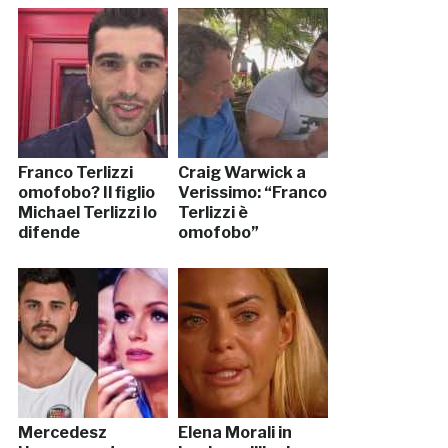
Franco Terlizzi
Craig Warwick a
omofobo? Il figlio
Verissimo: “Franco
Michael Terlizzi lo
Terlizzi è
difende
omofobo”
Mercedesz
Elena Morali in