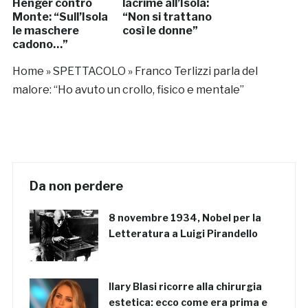
Henger contro
lacrime all’Isola:
Monte: “Sull’Isola
“Non si trattano
le maschere
così le donne”
cadono…”
Home
»
SPETTACOLO
»
Franco Terlizzi parla del
malore: “Ho avuto un crollo, fisico e mentale”
Da non perdere
8 novembre 1934, Nobel per la
Letteratura a Luigi Pirandello
Ilary Blasi ricorre alla chirurgia
estetica: ecco come era prima e