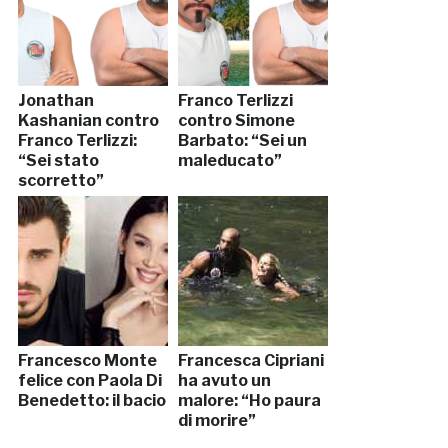
Jonathan
Franco Terlizzi
Kashanian contro
contro Simone
Franco Terlizzi:
Barbato: “Sei un
“Sei stato
maleducato”
scorretto”
Francesco Monte
Francesca Cipriani
felice con Paola Di
ha avuto un
Benedetto: il bacio
malore: “Ho paura
di morire”