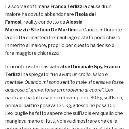
La scorsa settimana
Franco Terlizzi
a causa di un
malore ha dovuto abbandonare l’
Isola dei
Famosi,
reality condotto da
Alessia
Marcuzzi
e
Stefano De Martino
su Canale 5. Durante
la diretta di martedì l’ex naufrago è stato poco chiaro
in merito al malore, proprio per questo ha deciso di
fare maggiore chiarezza.
In un’intervista rilasciata al
settimanale Spy,
Franco
Terlizzi
ha spiegato:
“Ho avuto un crollo, fisico e
mentale. Quando mi sono sentito male, si pensava fosse
qualcosa di grave, forse un problema al cuore”.
L’ex
naufrago ha fatto sapere di aver perso 30 kg sull’Isola,
prima di partire pesava 135 kg, adesso ne pesa 105.
L’ex pugile ha fatto sapere che sull’Isola era quello che
mangiava meno di tutti, voleva dimostrare che ce la
poteva fare, ma ha esagerato. In merito a ciò lui stesso