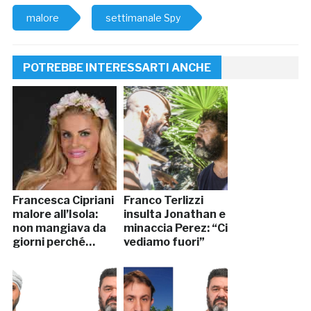
malore
settimanale Spy
POTREBBE INTERESSARTI ANCHE
Francesca Cipriani
Franco Terlizzi
malore all’Isola:
insulta Jonathan e
non mangiava da
minaccia Perez: “Ci
giorni perché…
vediamo fuori”