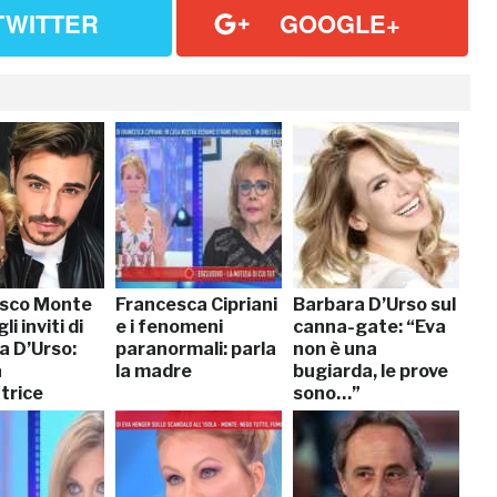
TWITTER
GOOGLE+
sco Monte
Francesca Cipriani
Barbara D’Urso sul
gli inviti di
e i fenomeni
canna-gate: “Eva
a D’Urso:
paranormali: parla
non è una
a
la madre
bugiarda, le prove
trice
sono…”