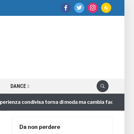
facebook
twitter
instagram
feedburner
DANCE
enza condivisa torna di moda ma cambia faccia
4 anni
Da non perdere