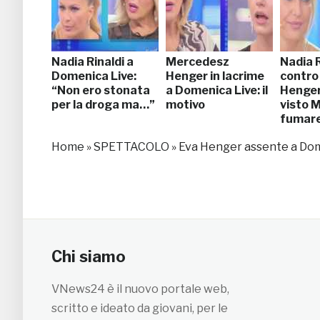
Nadia Rinaldi a
Mercedesz
Nadia R
Domenica Live:
Henger in lacrime
contro
“Non ero stonata
a Domenica Live: il
Henger
per la droga ma…”
motivo
visto 
fumar
mariju
Home
»
SPETTACOLO
»
Eva Henger assente a Dome
Chi siamo
VNews24 è il nuovo portale web,
scritto e ideato da giovani, per le