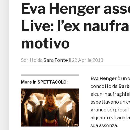
Eva Henger ass
Live: l’ex naufra
motivo
Scritto da
Sara Fonte
il
22 Aprile 2018
Eva Henger
è un’
More in SPETTACOLO:
condotto da
Barb
alcuni naufraghi si
aspettavano un co
grande sorpresa l
alquanto strana la
sua assenza.