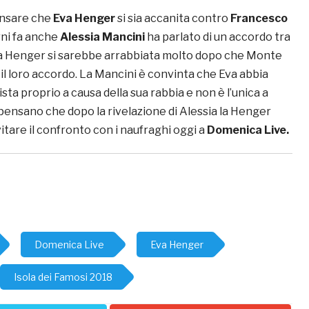
ensare che
Eva Henger
si sia accanita contro
Francesco
rni fa anche
Alessia Mancini
ha parlato di un accordo tra
a la Henger si sarebbe arrabbiata molto dopo che Monte
il loro accordo. La Mancini è convinta che Eva abbia
ista proprio a causa della sua rabbia e non è l’unica a
 pensano che dopo la rivelazione di Alessia la Henger
itare il confronto con i naufraghi oggi a
Domenica Live.
Domenica Live
Eva Henger
Isola dei Famosi 2018