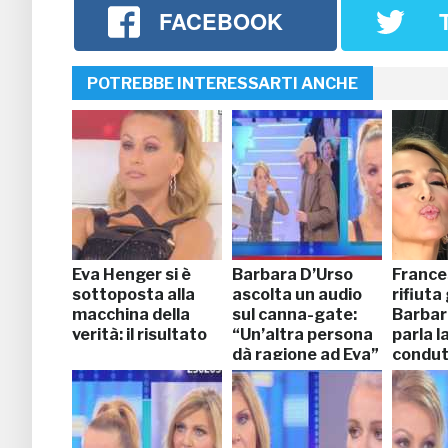
FACEBOOK
POTREBBE INTERESSARTI ANCHE
Eva Henger si è
Barbara D’Urso
France
sottoposta alla
ascolta un audio
rifiuta 
macchina della
sul canna-gate:
Barbar
verità: il risultato
“Un’altra persona
parla l
dà ragione ad Eva”
condut