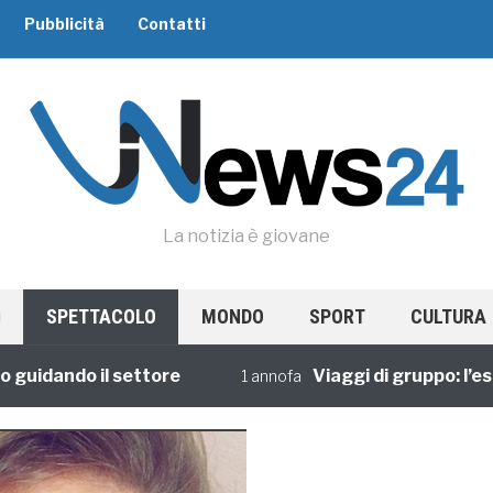
Pubblicità
Contatti
La notizia è giovane
SPETTACOLO
MONDO
SPORT
CULTURA
ando il settore
Viaggi di gruppo: l’esperi
1 annofa