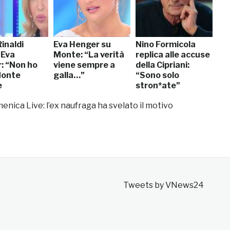
inaldi
Eva Henger su
Nino Formicola
 Eva
Monte: “La verità
replica alle accuse
: “Non ho
viene sempre a
della Cipriani:
Monte
galla…”
“Sono solo
e
stron*ate”
ana”
nica Live: l’ex naufraga ha svelato il motivo
Tweets by VNews24