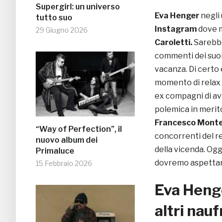
Supergirl: un universo
Eva Henger
negli 
tutto suo
Instagram
dove m
29 Giugno 2026
Caroletti.
Sarebbe
commenti dei suoi 
vacanza. Di certo
momento di relax 
ex compagni di av
polemica in merito
Francesco Monte
“Way of Perfection”, il
concorrenti del r
nuovo album dei
della vicenda. Ogg
Primaluce
dovremo aspettare
15 Febbraio 2026
Eva Henge
altri nau