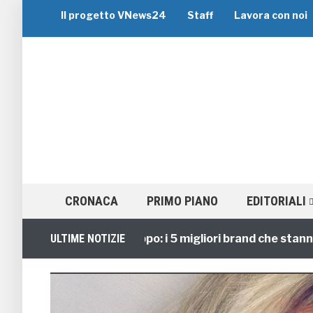
Il progetto VNews24
Staff
Lavora con noi
CRONACA
PRIMO PIANO
EDITORIALI
Viaggi di Gruppo: i 5 migliori brand che stanno guid
ULTIME NOTIZIE