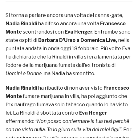
Si torna a parlare ancora una volta del canna-gate,
Nadia Rinaldi
ha difeso ancora una volta
Francesco
Monte
scontrandosi con
Eva Henger
. Entrambe sono
state ospiti di
Barbara D’Urso a Domenica Live,
nella
puntata andata in onda oggi 18 febbraio. Più volte Eva
ha dichiarato che la Rinaldi in villa si era lamentata per
l’odore della marijuana fumata dall’ex tronista di
Uomini e Donne
, ma Nadia ha smentito.
Nadia Rinaldi
ha ribadito di non aver visto
Francesco
Monte
fumare marijuana in villa, ha poi aggiunto che
l’ex naufrago fumava solo tabacco quando lo ha visto
lei. La Rinaldi è sbottata contro
Eva Henger
affermando:
“Non posso confermare la tua tesi perché
non ho visto nulla. Te lo giuro sulla vita dei miei figli”
. Per
poi aggiungere:
“In villa mi sono occupata della cucina