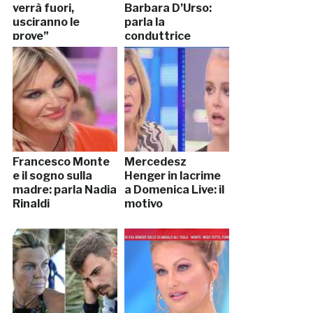
verrà fuori,
Barbara D’Urso:
usciranno le
parla la
prove”
conduttrice
Francesco Monte
Mercedesz
e il sogno sulla
Henger in lacrime
madre: parla Nadia
a Domenica Live: il
Rinaldi
motivo