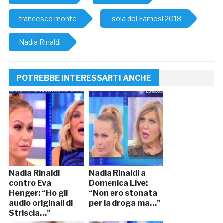
francesco monte
Isola dei Famosi 2018
Nadia Rinaldi
POTREBBE INTERESSARTI ANCHE
Nadia Rinaldi
Nadia Rinaldi a
contro Eva
Domenica Live:
Henger: “Ho gli
“Non ero stonata
audio originali di
per la droga ma…”
Striscia…”