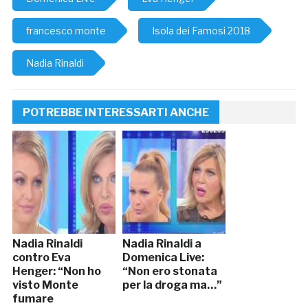
francesco monte
Isola dei Famosi 2018
Nadia Rinaldi
POTREBBE INTERESSARTI ANCHE
Nadia Rinaldi
Nadia Rinaldi a
contro Eva
Domenica Live:
Henger: “Non ho
“Non ero stonata
visto Monte
per la droga ma…”
fumare