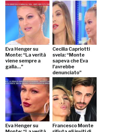
marijuana”
Eva Henger su
Cecilia Capriotti
Monte: “La verità
svela: “Monte
viene sempre a
sapeva che Eva
galla…”
l’avrebbe
denunciato”
Eva Henger su
Francesco Monte
Monte: “La verità
rifiuta gli inviti di