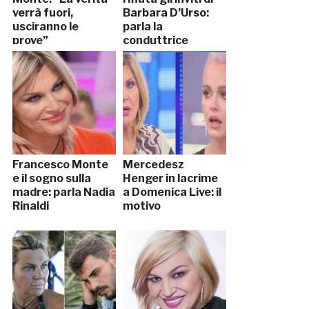
verrà fuori,
Barbara D’Urso:
usciranno le
parla la
prove”
conduttrice
Francesco Monte
Mercedesz
e il sogno sulla
Henger in lacrime
madre: parla Nadia
a Domenica Live: il
Rinaldi
motivo