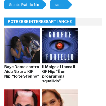
Grande Fratello Nip
scuse
POTREBBE INTERESSARTI ANCHE
Baye Dame contro
Il Moige attacca il
Aida Nizar al GF
GF Nip: “È un
Nip: “Io te Sfonno”
programma
squallido”