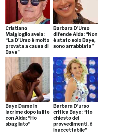
Cristiano
Barbara D’Urso
Malgioglio svela:
difende Aida: “Non
“La D’Urso è molto
è stato solo Baye,
provata a causa di
sono arrabbiata”
Baye”
Baye Dame in
Barbara D’urso
lacrime dopo la lite
critica Baye: “Ho
con Aida: “Ho
chiesto dei
sbagliato”
provvedimenti, è
inaccettabile”