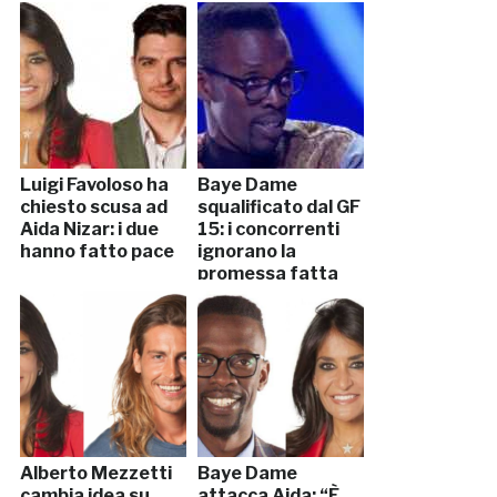
Luigi Favoloso ha
Baye Dame
chiesto scusa ad
squalificato dal GF
Aida Nizar: i due
15: i concorrenti
hanno fatto pace
ignorano la
promessa fatta
Alberto Mezzetti
Baye Dame
cambia idea su
attacca Aida: “È